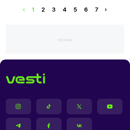
‹
1
2
3
4
5
6
7
›
РЕКЛАМА