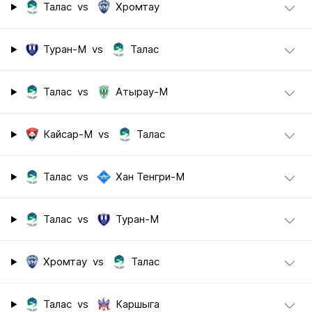
Талас
vs
Хромтау
Туран-М
vs
Талас
Талас
vs
Атырау-М
Кайсар-М
vs
Талас
Талас
vs
Хан Тенгри-М
Талас
vs
Туран-М
Хромтау
vs
Талас
Талас
vs
Каршыга