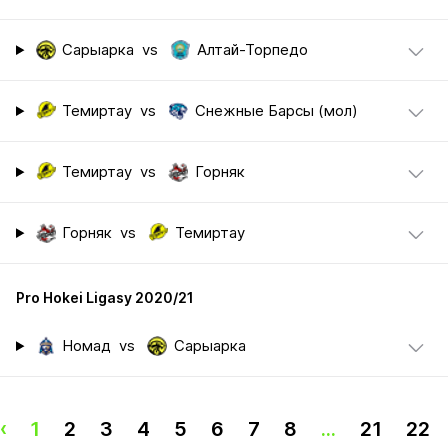
Сарыарка
vs
Алтай-Торпедо
Темиртау
vs
Снежные Барсы (мол)
Темиртау
vs
Горняк
Горняк
vs
Темиртау
Pro Hokei Ligasy 2020/21
Номад
vs
Сарыарка
‹
1
2
3
4
5
6
7
8
...
21
22