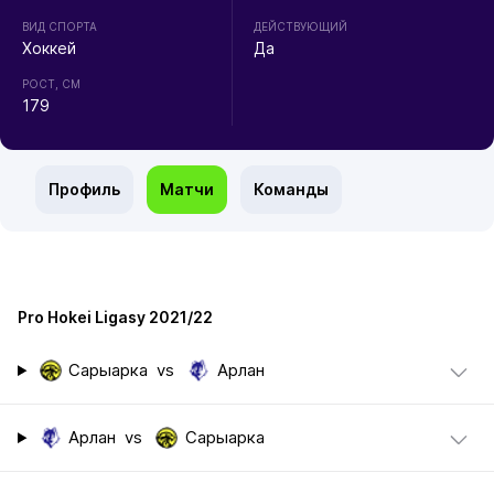
ВИД СПОРТА
ДЕЙСТВУЮЩИЙ
Хоккей
Да
РОСТ, СМ
179
Профиль
Матчи
Команды
Pro Hokei Ligasy 2021/22
Сарыарка
vs
Арлан
Арлан
vs
Сарыарка