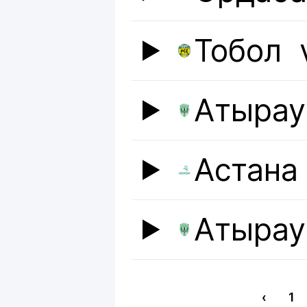
Тобол
Атырау
Астана
Атырау
‹
1