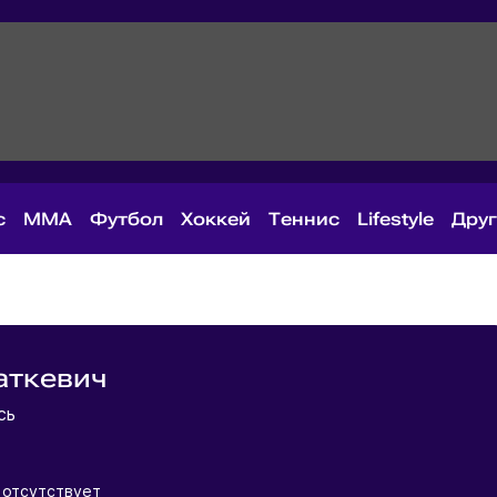
с
MMA
Футбол
Хоккей
Теннис
Lifestyle
Дру
аткевич
сь
отсутствует