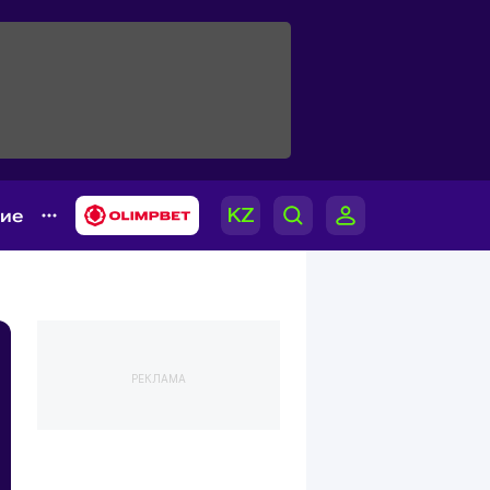
гие
РЕКЛАМА