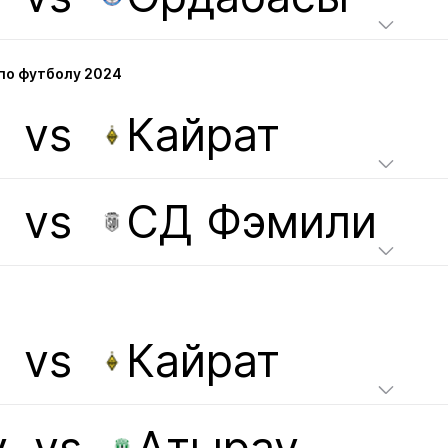
 по футболу 2024
vs
Кайрат
vs
СД Фэмили
vs
Кайрат