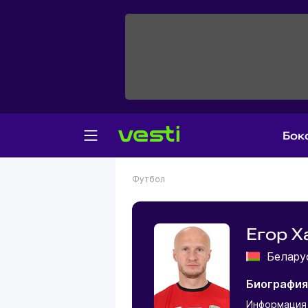
Бок
Футбол
Егор Х
Белару
Биография
Информация 