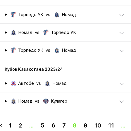
Торпедо УК
vs
Номад
Номад
vs
Торпедо УК
Торпедо УК
vs
Номад
Кубок Казахстана 2023/24
Актобе
vs
Номад
Номад
vs
Кулагер
‹
1
2
...
5
6
7
8
9
10
11
...