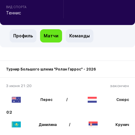
ВИД СПОРТА
Теннис
Профиль
Матчи
Команды
Турнир Большого шлема "Ролан Гаррос" - 2026
3 июня 21:20
закончен
Перес
/
Схюрс
0:2
Данилина
/
Крунич