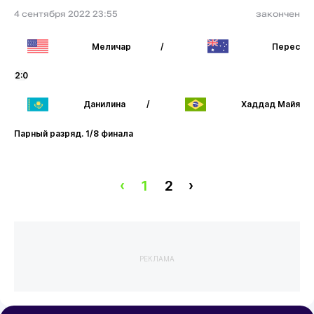
4 сентября 2022 23:55
закончен
Меличар
/
Перес
2:0
Данилина
/
Хаддад Майя
Парный разряд. 1/8 финала
‹
1
2
›
РЕКЛАМА