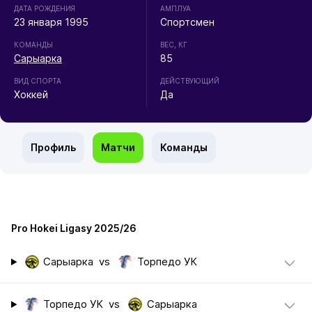
ДАТА РОЖДЕНИЯ
АМПЛУА
23 января 1995
Спортсмен
КОМАНДЫ
ВЕС, КГ
Сарыарка
85
ВИД СПОРТА
ДЕЙСТВУЮЩИЙ
Хоккей
Да
Профиль
Матчи
Команды
Pro Hokei Ligasy 2025/26
Сарыарка
vs
Торпедо УК
Торпедо УК
vs
Сарыарка