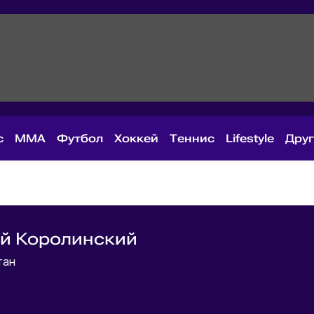
с
MMA
Футбол
Хоккей
Теннис
Lifestyle
Дру
й Королинский
тан
й