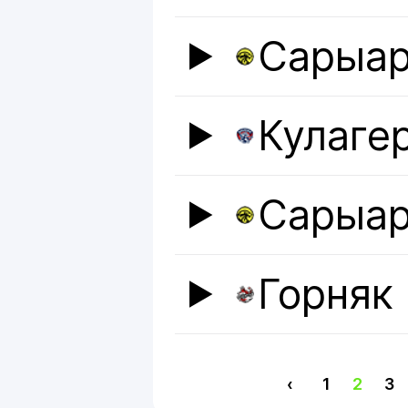
Сарыар
Кулаге
Сарыар
Горняк
‹
1
2
3