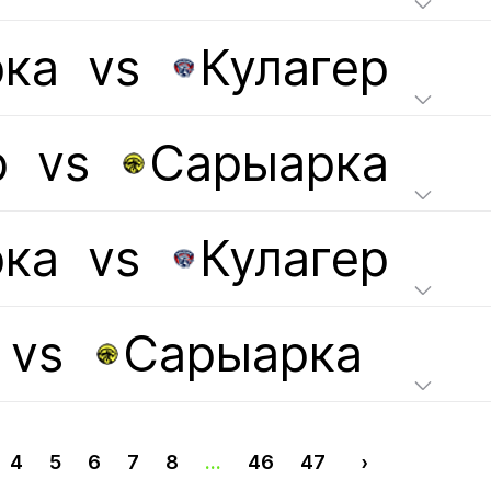
ка
vs
Кулагер
р
vs
Сарыарка
ка
vs
Кулагер
vs
Сарыарка
4
5
6
7
8
...
46
47
›