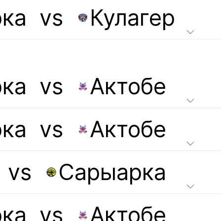
ка
vs
Кулагер
ка
vs
Актобе
ка
vs
Актобе
vs
Сарыарка
ка
vs
Актобе