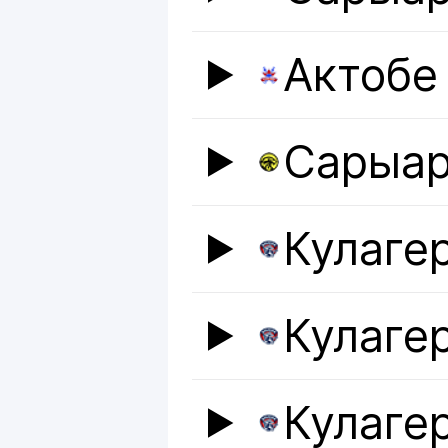
Актобе
Сарыар
Кулаге
Кулаге
Кулаге