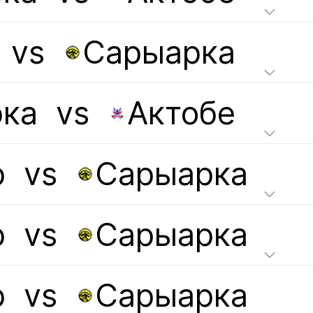
vs
Сарыарка
ка
vs
Актобе
р
vs
Сарыарка
р
vs
Сарыарка
р
vs
Сарыарка