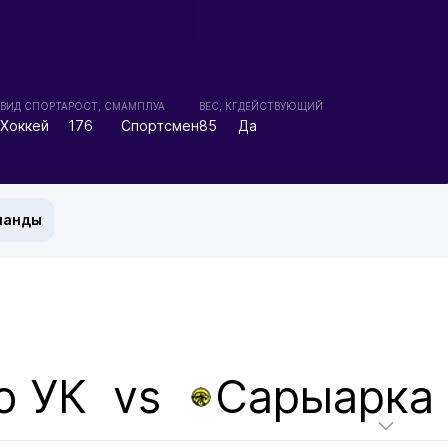
ВИД СПОРТА
РОСТ, СМ
АМПЛУА
ВЕС, КГ
ДЕЙСТВУЮЩИЙ
Хоккей
176
Спортсмен
85
Да
манды
о УК
vs
Сарыарка