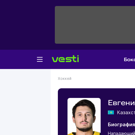
Бок
Хоккей
Евгени
Казахс
Биография
Нападающи