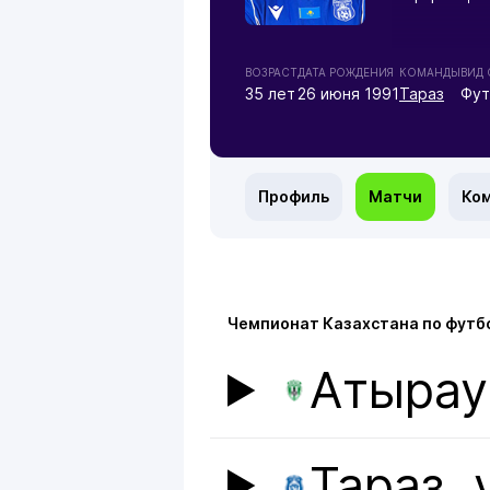
ВОЗРАСТ
ДАТА РОЖДЕНИЯ
КОМАНДЫ
ВИД
35 лет
26 июня 1991
Тараз
Фут
Профиль
Матчи
Ко
Чемпионат Казахстана по футбо
Атырау
Тараз