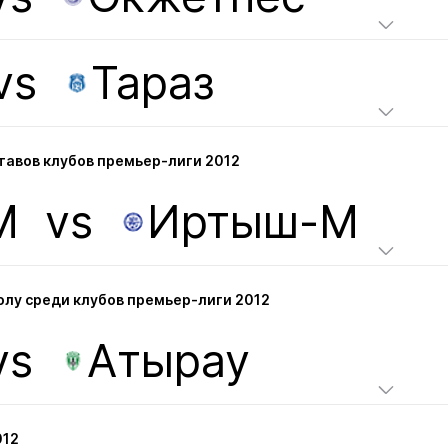
vs
Тараз
авов клубов премьер-лиги 2012
М
vs
Иртыш-М
лу среди клубов премьер-лиги 2012
vs
Атырау
012