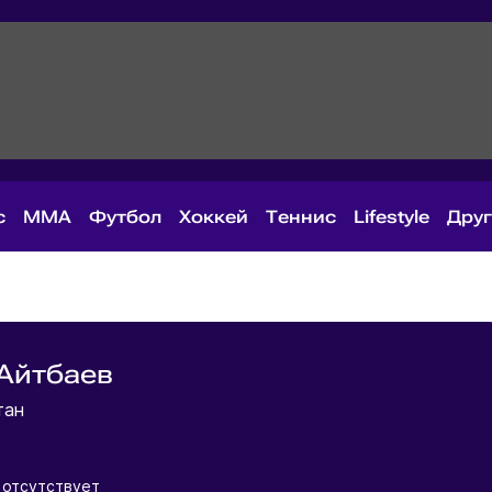
с
MMA
Футбол
Хоккей
Теннис
Lifestyle
Дру
Айтбаев
тан
отсутствует