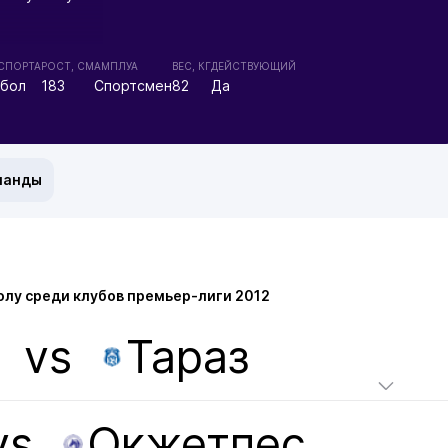
 СПОРТА
РОСТ, СМ
АМПЛУА
ВЕС, КГ
ДЕЙСТВУЮЩИЙ
бол
183
Спортсмен
82
Да
манды
лу среди клубов премьер-лиги 2012
vs
Тараз
vs
Окжетпес