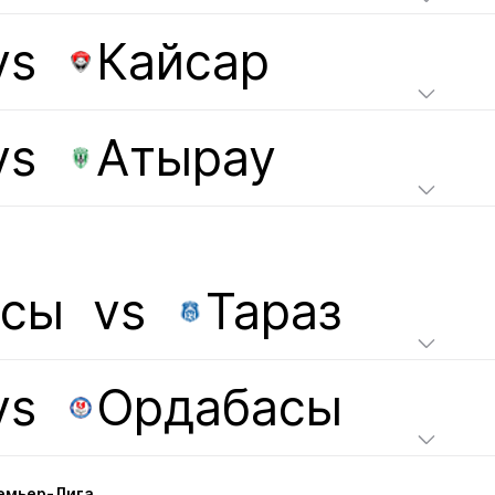
vs
Кайсар
vs
Атырау
асы
vs
Тараз
vs
Ордабасы
ремьер-Лига