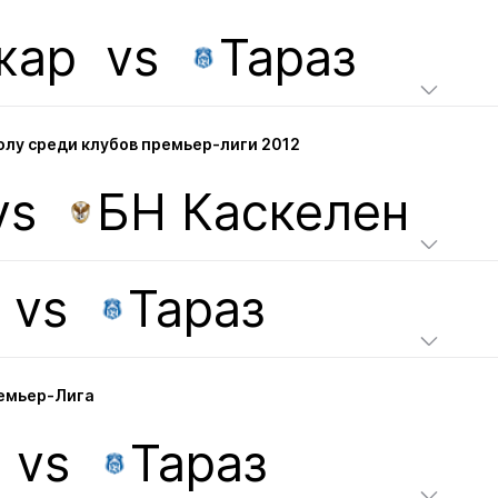
жар
vs
Тараз
лу среди клубов премьер-лиги 2012
vs
БН Каскелен
vs
Тараз
ремьер-Лига
vs
Тараз