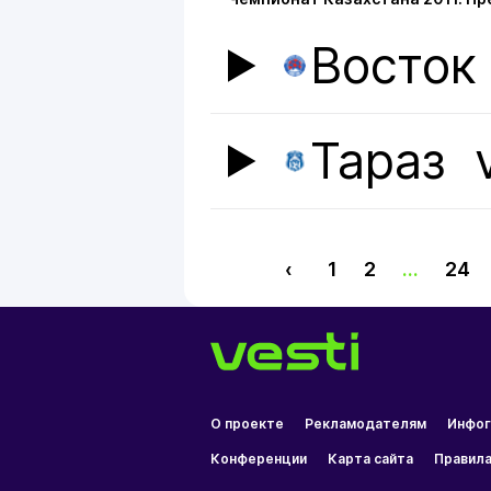
Восток
Тараз
‹
1
2
...
24
О проекте
Рекламодателям
Инфог
Конференции
Карта сайта
Правила