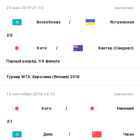
23 мая 2019 21:10
закончен
Воскобоева
/
Ястремская
2:0
Като
/
Хантер (Сандерс)
Парный разряд. 1/4 финала
Турнир WTA. Хиросима (Япония) 2018
13 сентября 2018 14:10
закончен
Като
/
Ниномия
2:1
Дияс
/
Чжэн