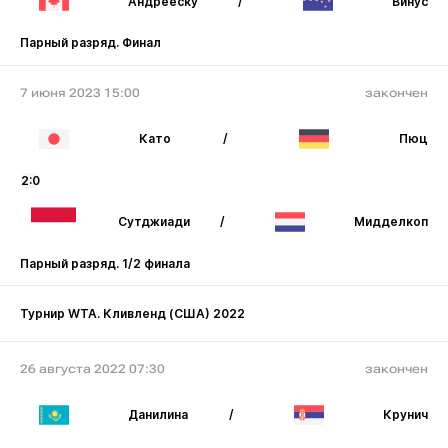
Андрееску
/
Винус
Парный разряд. Финал
7 июня 2023 15:00
закончен
Като
/
Пюц
2:0
Сутджиади
/
Мидделкоп
Парный разряд. 1/2 финала
Турнир WTA. Кливленд (США) 2022
26 августа 2022 07:30
закончен
Данилина
/
Крунич