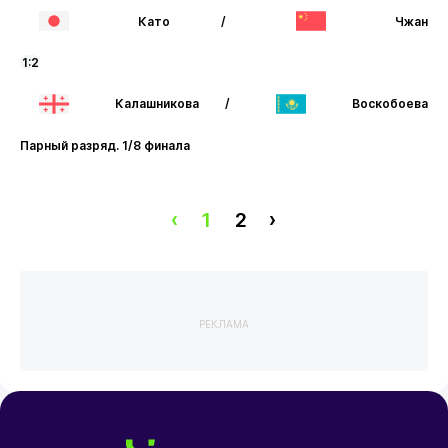
Като
/
Чжан
1:2
Калашникова
/
Воскобоева
Парный разряд. 1/8 финала
‹
1
2
›
РЕКЛАМА