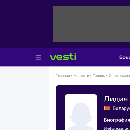
Бок
Главная
•
Новости
•
Теннис
•
Спортсмен
Лидия
Белар
Биография
Информация