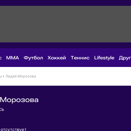
с
MMA
Футбол
Хоккей
Теннис
Lifestyle
Дру
ы
•
Лидия Морозова
 Морозова
усь
 отсутствует