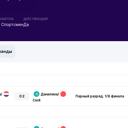
А
АМПЛУА
ДЕЙСТВУЮЩИЙ
Спортсмен
Да
манды
а
/
Данилина
/
0:2
Парный разряд. 1/8 финала
Сюй