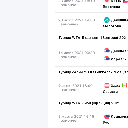
Като
/
23 июля 2021 18:10
закончен
Ворачова
Данилина
20 июля 2021 19:00
закончен
Морозова
Турнир WTA. Будапешт (Венгрия) 2021
Данилов
14 июля 2021 20:30
закончен
Йорович
Турнир серии "Челленджер" - "Бол (Х
Хаас
/
9 июня 2021 18:00
закончен
Сарасуа
Турнир WTA. Лион (Франция) 2021
Кузьмова
5 марта 2021 16:15
закончен
Рус