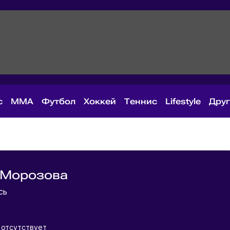
с
MMA
Футбол
Хоккей
Теннис
Lifestyle
Дру
 Морозова
усь
 отсутствует