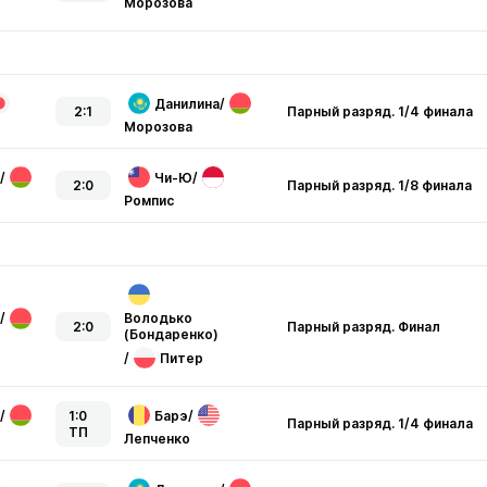
Морозова
Данилина
/
2:1
Парный разряд. 1/4 финала
Морозова
/
Чи-Ю
/
2:0
Парный разряд. 1/8 финала
Ромпис
/
Володько
2:0
Парный разряд. Финал
(Бондаренко)
/
Питер
/
1:0
Барэ
/
Парный разряд. 1/4 финала
ТП
Лепченко