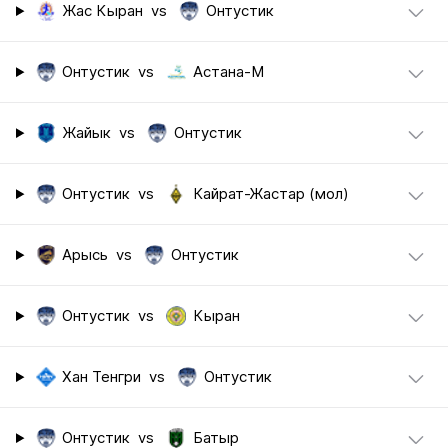
Жас Кыран
vs
Онтустик
Онтустик
vs
Астана-М
Жайык
vs
Онтустик
Онтустик
vs
Кайрат-Жастар (мол)
Арысь
vs
Онтустик
Онтустик
vs
Кыран
Хан Тенгри
vs
Онтустик
Онтустик
vs
Батыр