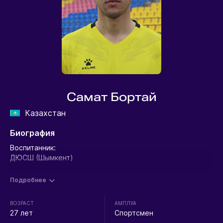
Самат Бортай
Казахстан
Биография
Воспитанник:
ДЮСШ (Шымкент)
Подробнее
ВОЗРАСТ
АМПЛУА
27 лет
Спортсмен