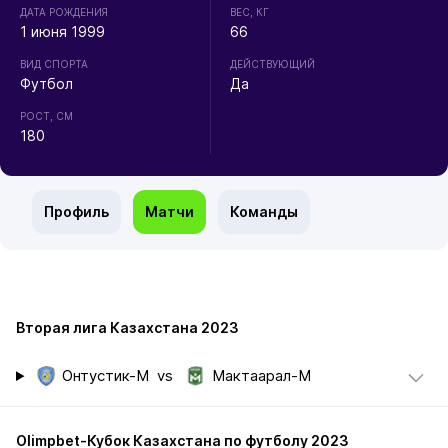
ДАТА РОЖДЕНИЯ
ВЕС, КГ
1 июня 1999
66
ВИД СПОРТА
ДЕЙСТВУЮЩИЙ
Футбол
Да
РОСТ, СМ
180
Профиль
Матчи
Команды
Вторая лига Казахстана 2023
Онтустик-М
vs
Мактаарал-М
Olimpbet-Кубок Казахстана по футболу 2023