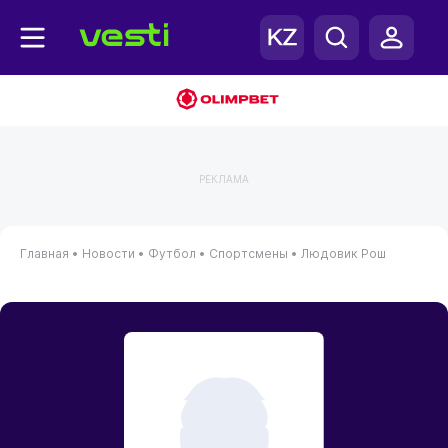
РЕКЛАМА
Главная
•
Новости
•
Футбол
•
Спортсмены
•
Людовик Рош