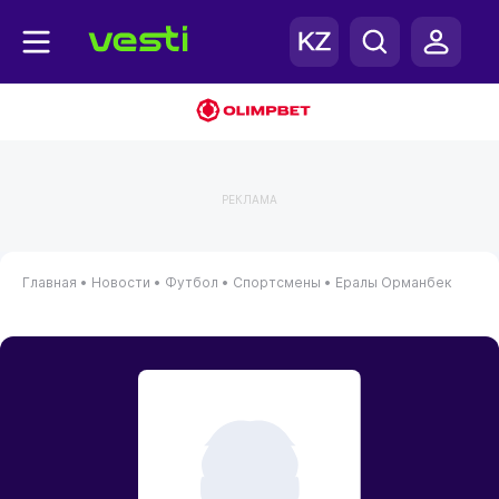
РЕКЛАМА
Главная
•
Новости
•
Футбол
•
Спортсмены
•
Ералы Орманбек