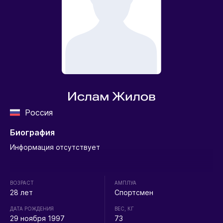
Ислам Жилов
Россия
Биография
Информация отсутствует
ВОЗРАСТ
АМПЛУА
28 лет
Спортсмен
ДАТА РОЖДЕНИЯ
ВЕС, КГ
29 ноября 1997
73