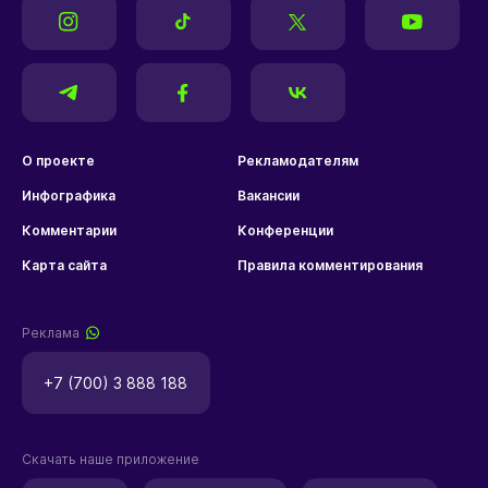
О проекте
Рекламодателям
Инфографика
Вакансии
Комментарии
Конференции
Карта сайта
Правила комментирования
Реклама
+7 (700) 3 888 188
Скачать наше приложение