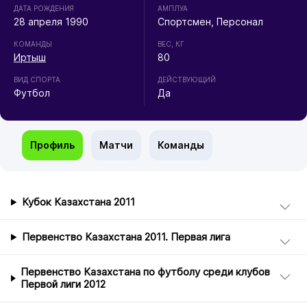
ДАТА РОЖДЕНИЯ
АМПЛУА
28 апреля 1990
Спортсмен, Персонал
КОМАНДЫ
ВЕС, КГ
Иртыш
80
ВИД СПОРТА
ДЕЙСТВУЮЩИЙ
Футбол
Да
Профиль
Матчи
Команды
Кубок Казахстана 2011
Первенство Казахстана 2011. Первая лига
Первенство Казахстана по футболу среди клубов
Первой лиги 2012