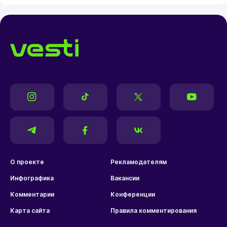
О проекте
Рекламодателям
Инфографика
Вакансии
Комментарии
Конференции
Карта сайта
Правила комментирования