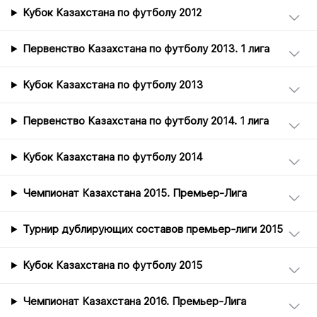
Кубок Казахстана по футболу 2012
Первенство Казахстана по футболу 2013. 1 лига
Кубок Казахстана по футболу 2013
Первенство Казахстана по футболу 2014. 1 лига
Кубок Казахстана по футболу 2014
Чемпионат Казахстана 2015. Премьер-Лига
Турнир дублирующих составов премьер-лиги 2015
Кубок Казахстана по футболу 2015
Чемпионат Казахстана 2016. Премьер-Лига