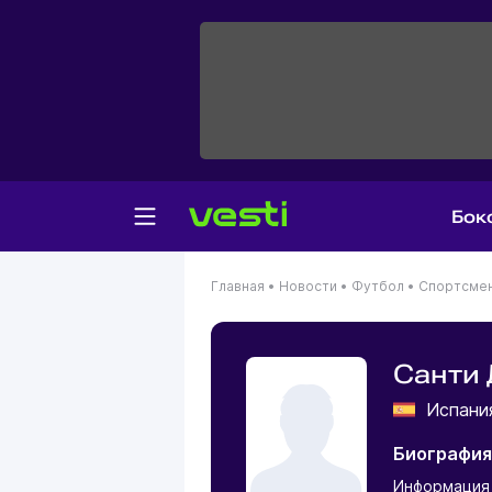
Бок
Главная
•
Новости
•
Футбол
•
Спортсме
Санти
Испан
Биография
Информация