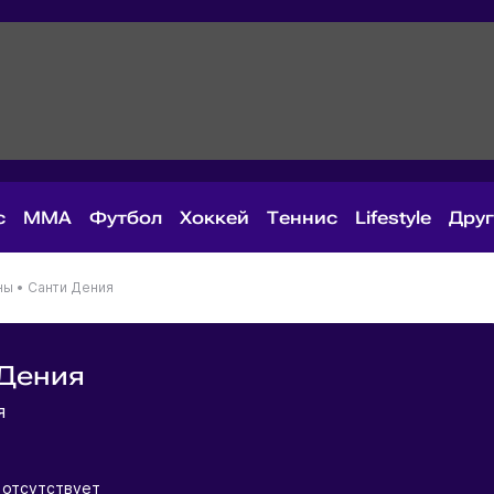
с
MMA
Футбол
Хоккей
Теннис
Lifestyle
Дру
ны
•
Санти Дения
 Дения
ия
 отсутствует