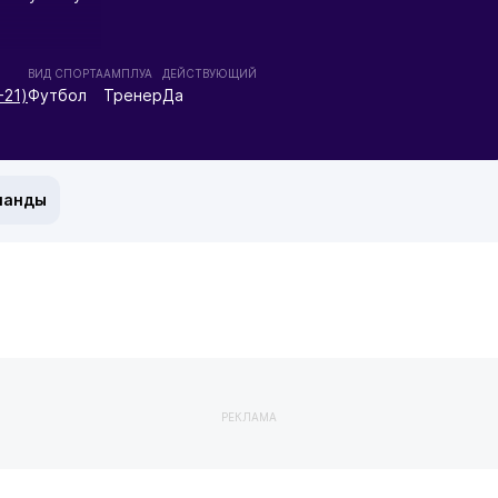
ВИД СПОРТА
АМПЛУА
ДЕЙСТВУЮЩИЙ
-21)
Футбол
Тренер
Да
манды
РЕКЛАМА