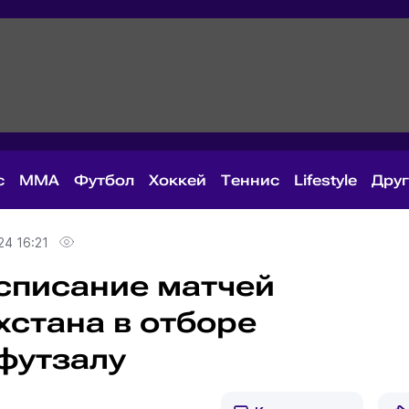
с
MMA
Футбол
Хоккей
Теннис
Lifestyle
Дру
24 16:21
списание матчей
хстана в отборе
 футзалу