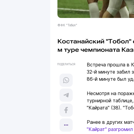
©ФК "Тобол"
Костанайский "Тобол"
м туре чемпионата Ка
Встреча прошла в К
ПОДЕЛИТЬСЯ
32-й минуте забил 
86-й минуте был у
Несмотря на пораже
турнирной таблице,
"Кайрата" (38). "То
Ранее в других мат
"Кайрат" разгромил