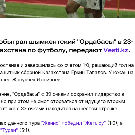
 обыграл шымкентский "Ордабасы" в 23-
захстана по футболу, передают
Vesti.kz
.
останае и завершилась со счетом 1:0, решающий гол на
защитник сборной Казахстана Еркин Тапалов. У южан на
дален Жасурбек Яхшибоев.
ние, "Ордабасы" с 39 очками сохранил лидерство в
 но при этом не смог оторваться от идущего вторым
бол" же с 33 очками находится на шестой строчке.
чах данного тура
"Женис" победил "Жетысу"
(1:0), а
 "Туран"
(5:1).