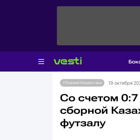
Бок
Главная
Сборная Казахстана
19 октября 20
Сборная Казахстана
Со счетом 0:7
сборной Каза
футзалу