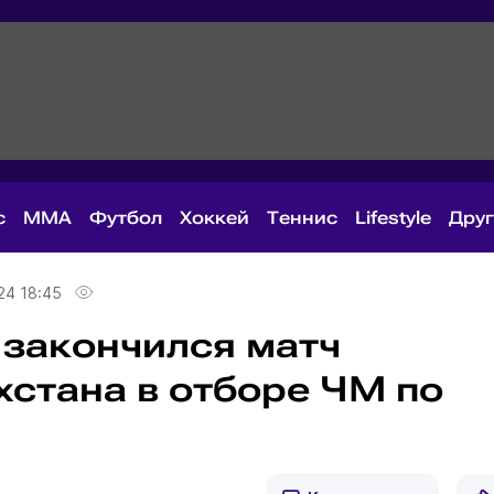
с
MMA
Футбол
Хоккей
Теннис
Lifestyle
Дру
24 18:45
 закончился матч
хстана в отборе ЧМ по