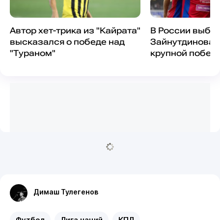
Автор хет-трика из "Кайрата"
В России выбр
высказался о победе над
Зайнутдинова 
"Тураном"
крупной побед
Димаш Тулегенов
Футбол
Лига наций
КПЛ