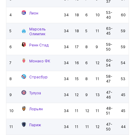
37
53-
Лион
4
34
18
6
10
60
40
63-
Марсель
5
34
18
5
11
59
45
Олимпик
59-
Ренн Стад
6
34
17
8
9
59
50
60-
Монако ФК
7
34
16
6
12
54
54
58-
Страсбур
8
34
15
8
11
53
47
47-
Тулуза
9
34
12
9
13
45
46
48-
Лорьян
10
34
11
12
11
45
51
47-
Париж
11
34
11
11
12
44
50