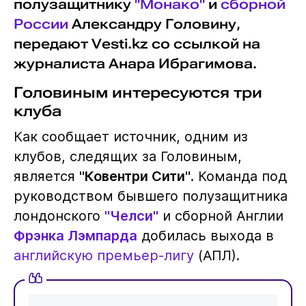
полузащитнику
"Монако"
и
сборной
России
Александру Головину,
передают Vesti.kz со ссылкой на
журналиста Анара Ибрагимова.
Головиным интересуются три
клуба
Как сообщает источник, одним из
клубов, следящих за Головиным,
является
"Ковентри Сити"
. Команда под
руководством бывшего полузащитника
лондонского
"Челси"
и сборной Англии
Фрэнка Лэмпарда
добилась выхода в
английскую премьер-лигу
(АПЛ).