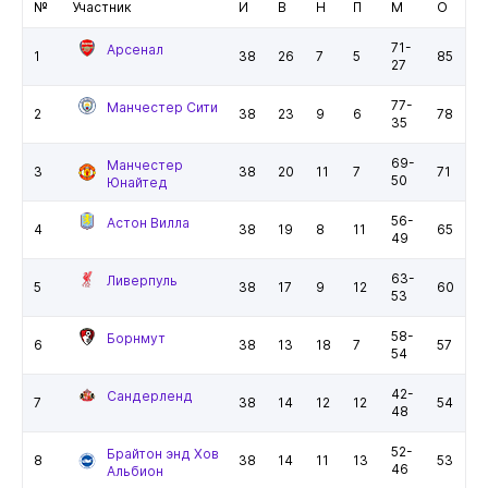
№
Участник
И
В
Н
П
М
О
71-
Арсенал
1
38
26
7
5
85
27
77-
Манчестер Сити
2
38
23
9
6
78
35
69-
Манчестер
3
38
20
11
7
71
50
Юнайтед
56-
Астон Вилла
4
38
19
8
11
65
49
63-
Ливерпуль
5
38
17
9
12
60
53
58-
Борнмут
6
38
13
18
7
57
54
42-
Сандерленд
7
38
14
12
12
54
48
52-
Брайтон энд Хов
8
38
14
11
13
53
46
Альбион