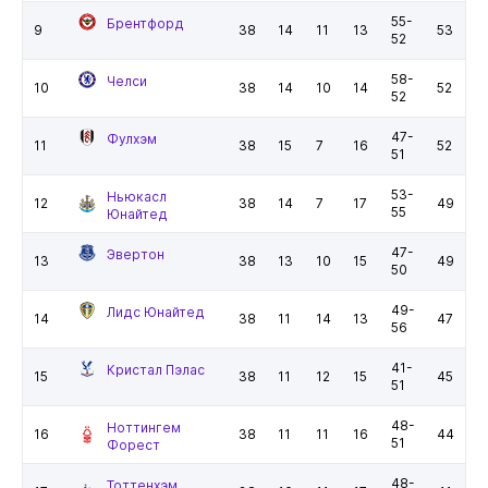
55-
Брентфорд
9
38
14
11
13
53
52
58-
Челси
10
38
14
10
14
52
52
47-
Фулхэм
11
38
15
7
16
52
51
53-
Ньюкасл
12
38
14
7
17
49
55
Юнайтед
47-
Эвертон
13
38
13
10
15
49
50
49-
Лидс Юнайтед
14
38
11
14
13
47
56
41-
Кристал Пэлас
15
38
11
12
15
45
51
48-
Ноттингем
16
38
11
11
16
44
51
Форест
48-
Тоттенхэм