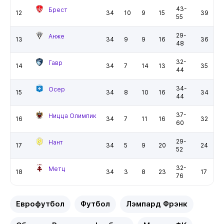
43-
Брест
12
34
10
9
15
39
55
29-
Анже
13
34
9
9
16
36
48
32-
Гавр
14
34
7
14
13
35
44
34-
Осер
15
34
8
10
16
34
44
37-
Ницца Олимпик
16
34
7
11
16
32
60
29-
Нант
17
34
5
9
20
24
52
32-
Метц
18
34
3
8
23
17
76
Еврофутбол
Футбол
Лэмпард Фрэнк