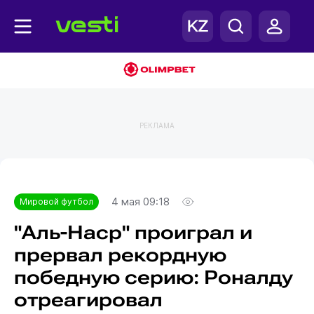
РЕКЛАМА
Главная
Мировой футбол
4 мая 09:18
Мировой футбол
"Аль-Наср" проиграл и
прервал рекордную
победную серию: Роналду
отреагировал