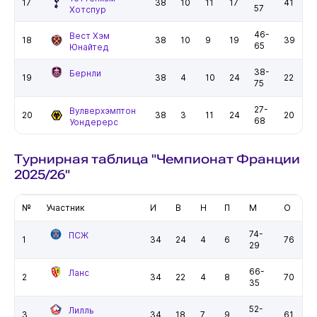
17
38
10
11
17
41
57
Хотспур
46-
Вест Хэм
18
38
10
9
19
39
65
Юнайтед
38-
Бернли
19
38
4
10
24
22
75
27-
Вулверхэмптон
20
38
3
11
24
20
68
Уондерерс
Турнирная таблица "Чемпионат Франции
2025/26"
№
Участник
И
В
Н
П
М
О
74-
ПСЖ
1
34
24
4
6
76
29
66-
Ланс
2
34
22
4
8
70
35
52-
Лилль
3
34
18
7
9
61