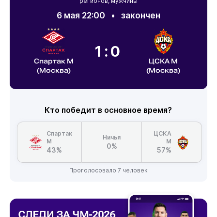
регионов, мужчины
6 мая 22:00
•
закончен
1:0
Спартак М
ЦСКА М
(Москва)
(Москва)
Кто победит в основное время?
Спартак
ЦСКА
Ничья
М
М
0%
43%
57%
Проголосовало 7 человек