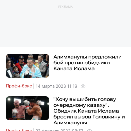
РЕКЛАМА
Алимханулы предложили
бой против обидчика
Каната Ислама
Профи-бокс
|
14 марта 2023 11:18
"Хочу вышибить голову
очередному казаху".
Обидчик Каната Ислама
бросил вызов Головкину и
Алимханулы
Профи-бокс
|
22 февраля 2023 08:57