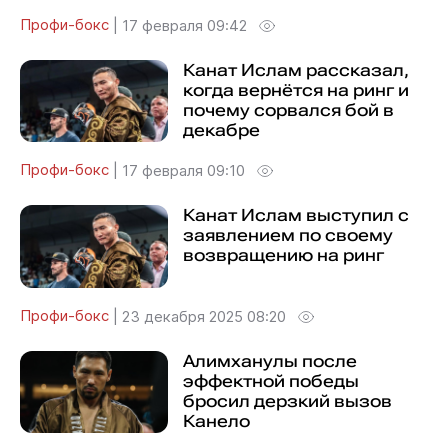
Профи-бокс
|
17 февраля 09:42
Канат Ислам рассказал,
когда вернётся на ринг и
почему сорвался бой в
декабре
Профи-бокс
|
17 февраля 09:10
Канат Ислам выступил с
заявлением по своему
возвращению на ринг
Профи-бокс
|
23 декабря 2025 08:20
Алимханулы после
эффектной победы
бросил дерзкий вызов
Канело