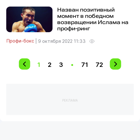
Назван позитивный
момент в победном
возвращении Ислама на
профи-ринг
Профи-бокс
|
9 октября 2022 11:33
1
2
3
•
71
72
РЕКЛАМА