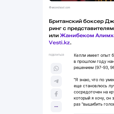
©secondsout.com
Британский боксер Дж
ринг с представителям
или
Жанибеком Алимх
Vesti.kz
.
Келли имеет опыт 
ПОДЕЛИТЬСЯ
в прошлом году нан
решением (97-93, 96
"Я знаю, что по ум
еще становлюсь луч
сосредоточен на кр
который я хочу, он 
раз "вышибить голо