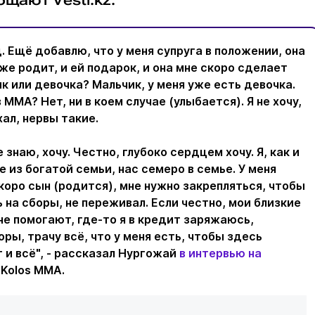
д. Ещё добавлю, что у меня супруга в положении, она
уже родит, и ей подарок, и она мне скоро сделает
к или девочка? Мальчик, у меня уже есть девочка.
 ММА? Нет, ни в коем случае (улыбается). Я не хочу,
хал, нервы такие.
 знаю, хочу. Честно, глубоко сердцем хочу. Я, как и
е из богатой семьи, нас семеро в семье. У меня
коро сын (родится), мне нужно закрепляться, чтобы
 на сборы, не переживал. Если честно, мои близкие
не помогают, где-то я в кредит заряжаюсь,
ры, трачу всё, что у меня есть, чтобы здесь
 и всё", - рассказал Нургожай
в интервью на
Kolos MMA.