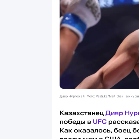
Дияр Нургожай. Фото: Vesti.kz/Мейірбек Тажкур
Казахстанец
Дияр Нур
победы в
UFC
рассказа
Как оказалось, боец б
поединкам в США, сооб