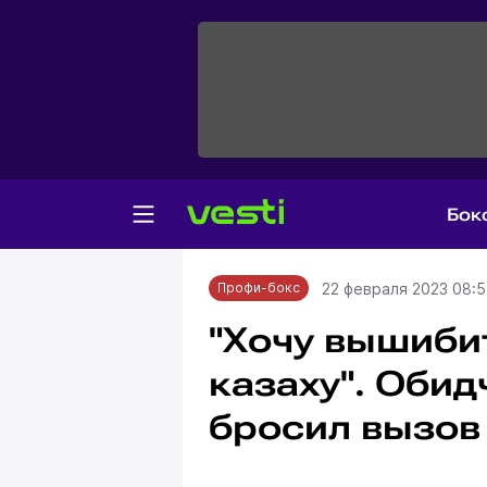
Бок
Главная
Профи-бокс
22 февраля 2023 08:
Профи-бокс
"Хочу вышиби
казаху". Оби
бросил вызов