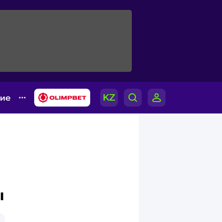
гие
ы