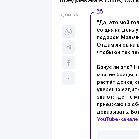
ПОДЕЛИТЬСЯ
"Да, это мой го
со дня на день 
подарок. Мальчи
Отдам ли сына в
чтобы он так па
Бонус ли это? Не
многие бойцы, н
растёт дочка, с
уверенно ездить
знают: где-то м
приезжаю на сбо
доказывать. Вот
YouTube-канале