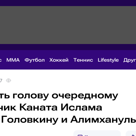
с
MMA
Футбол
Хоккей
Теннис
Lifestyle
Дру
57
ть голову очередному
дчик Каната Ислама
 Головкину и Алимханул