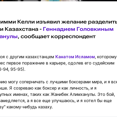
имми Келли изъявил желание разделит
и Казахстана -
Геннадием Головкиным
анулы
, сообщает корреспондент
боя с другим казахстанцем
Канатом Исламом
, которому
ес первое поражение в карьере, одолев его судейским
-94, 95-95).
ению могу соперничать с лучшими боксерами мира, и я вс
ше. Я созреваю как боксер и как личность, и я
упных именах, таких как Жанибек Алимханулы. Это бой,
замедляется, а я все еще улучшаюсь, и я хотел бы еще
ву" какому-нибудь казаху.