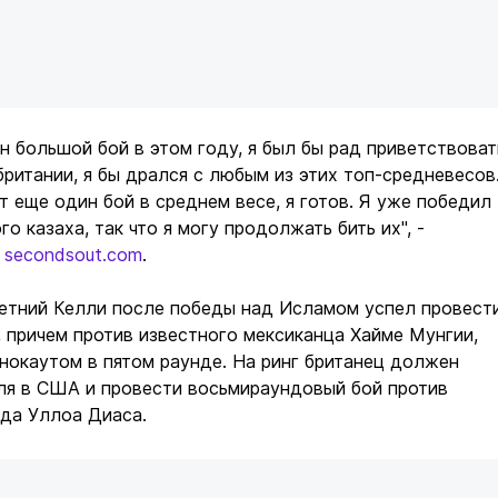
н большой бой в этом году, я был бы рад приветствоват
ритании, я бы дрался с любым из этих топ-средневесов
т еще один бой в среднем весе, я готов. Я уже победил
о казаха, так что я могу продолжать бить их", -
а
secondsout.com
.
летний Келли после победы над Исламом успел провест
 причем против известного мексиканца Хайме Мунгии,
нокаутом в пятом раунде. На ринг британец должен
ля в США и провести восьмираундовый бой против
да Уллоа Диаса.