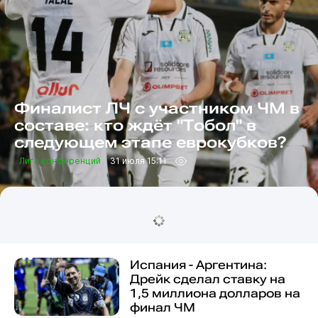
Финалист ЛЧ с участником ЧМ в
составе: кто ждёт "Тобол" в
следующем этапе еврокубков?
Лига конференций
31 июля 15:11
Испания - Аргентина:
Дрейк сделал ставку на
1,5 миллиона долларов на
финал ЧМ