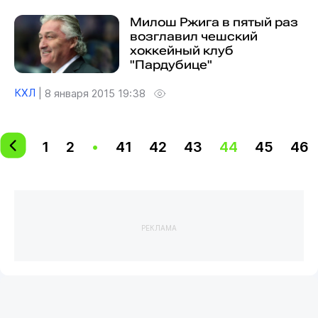
Милош Ржига в пятый раз
возглавил чешский
хоккейный клуб
"Пардубице"
КХЛ
|
8 января 2015 19:38
1
2
•
41
42
43
44
45
46
РЕКЛАМА