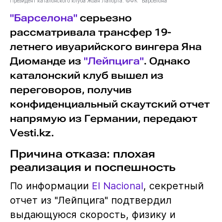
Президент каталонского клуба Жоан Лапорта. ©ФК "Барселона"
"Барселона"
серьезно
рассматривала трансфер 19-
летнего ивуарийского вингера Яна
Диоманде из
"Лейпцига"
. Однако
каталонский клуб вышел из
переговоров, получив
конфиденциальный скаутский отчет
напрямую из Германии, передают
Vesti.kz.
Причина отказа: плохая
реализация и поспешность
По информации
El Nacional
, секретный
отчет из "Лейпцига" подтвердил
выдающуюся скорость, физику и