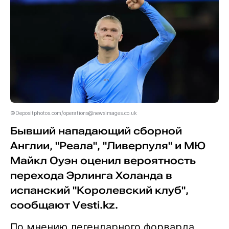
©Depositphotos.com/operations@newsimages.co.uk
Бывший нападающий сборной
Англии, "Реала", "Ливерпуля" и МЮ
Майкл Оуэн оценил вероятность
перехода Эрлинга Холанда в
испанский "Королевский клуб",
сообщают Vesti.kz.
По мнению легендарного форварда,