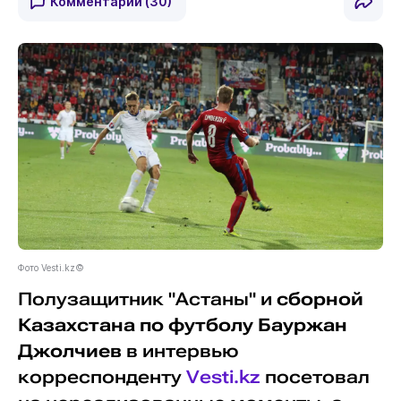
Комментарии
(30)
Фото Vesti.kz©
Полузащитник "Астаны" и
сборной
Казахстана по футболу
Бауржан
Джолчиев
в интервью
корреспонденту
Vesti.kz
посетовал