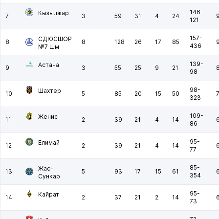
146-
Кызылжар
7
3
59
31
4
24
121
157-
СДЮСШОР
8
8
128
26
17
85
436
№7 Шм
139-
Астана
9
3
55
25
9
21
98
98-
Шахтер
10
5
85
20
15
50
323
109-
Женис
11
2
39
21
4
14
86
95-
Елимай
12
2
39
21
4
14
77
85-
Жас-
13
5
93
17
15
61
354
Сункар
95-
Кайрат
14
2
37
21
2
14
73