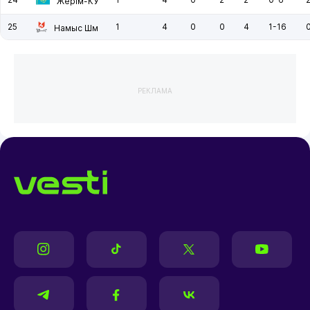
Жерiм-КУ
25
1
4
0
0
4
1-16
Намыс Шм
РЕКЛАМА