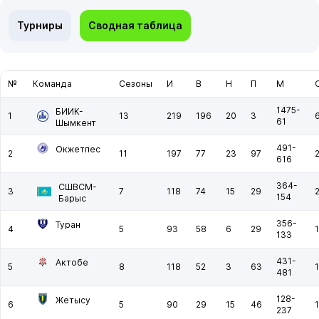
Турниры
Сводная таблица
№
Команда
Сезоны
И
В
Н
П
М
1475-
БИИК-
1
13
219
196
20
3
61
Шымкент
491-
Окжетпес
2
11
197
77
23
97
616
364-
СШВСМ-
3
7
118
74
15
29
154
Барыс
356-
Туран
4
5
93
58
6
29
133
431-
Актобе
5
8
118
52
3
63
481
128-
Жетысу
6
5
90
29
15
46
237