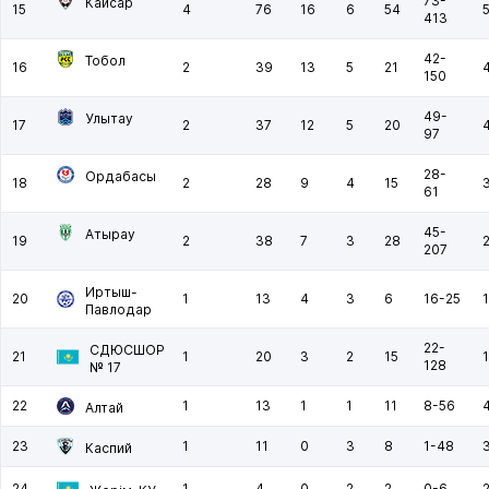
73-
Кайсар
15
4
76
16
6
54
413
42-
Тобол
16
2
39
13
5
21
150
49-
Улытау
17
2
37
12
5
20
97
28-
Ордабасы
18
2
28
9
4
15
61
45-
Атырау
19
2
38
7
3
28
207
Иртыш-
20
1
13
4
3
6
16-25
Павлодар
22-
СДЮСШОР
21
1
20
3
2
15
1
128
№ 17
22
1
13
1
1
11
8-56
Алтай
23
1
11
0
3
8
1-48
Каспий
24
1
4
0
2
2
0-6