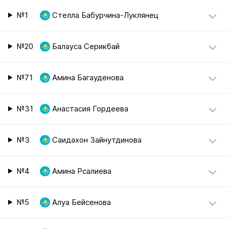
№1
Стелла Бабурчина-Луклянец
№20
Балауса Серикбай
№71
Амина Багауденова
№31
Анастасия Гордеева
№3
Саидахон Зайнутдинова
№4
Амина Рсалиева
№5
Алуа Бейсенова