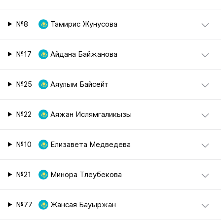
№8
Тамирис Жунусова
№17
Айдана Байжанова
№25
Аяулым Байсейт
№22
Аяжан Ислямгаликызы
№10
Елизавета Медведева
№21
Минора Тлеубекова
№77
Жансая Бауыржан