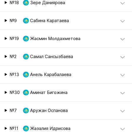
№18
Зере Даниярова
№9
Сабина Каратаева
№19
Жасмин Молдахметова
№2
Самал Сансызбаева
№13
Анель Карабалаева
№30
Аминат Бигожина
№7
Аружан Оспанова
№11
Жазалия Идрисова