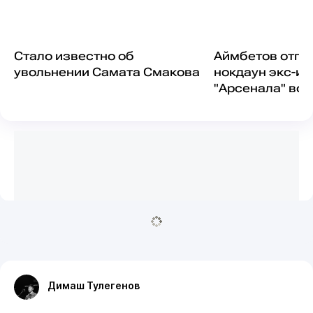
Стало известно об
Аймбетов отпр
увольнении Самата Смакова
нокдаун экс-иг
"Арсенала" во 
Димаш Тулегенов