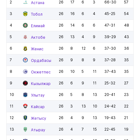
2
26
17
6
3
66-30
57
Астана
3
26
16
6
4
45-25
54
Тобол
4
26
14
6
6
47-31
48
Елимай
5
26
13
4
9
39-29
43
Актобе
6
26
8
12
6
37-30
36
Женис
7
26
9
8
9
37-28
35
Ордабасы
8
26
10
5
11
37-43
35
Окжетпес
9
26
6
9
11
25-32
27
Кызылжар
10
26
5
8
13
20-41
23
Улытау
11
26
3
13
10
24-42
22
Кайсар
12
26
4
9
13
19-43
21
Жетысу
13
26
4
7
15
22-45
19
Атырау