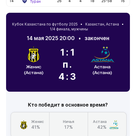
14
26
4
4
18
25-58
16
Туран
Кубок Казахстана по футболу 2025 •
Казахстан
,
Астана
•
1/4 финала, мужчины
14 мая 2025 20:00
•
закончен
1:1
п.
Женис
Астана
(Астана)
(Астана)
4:3
Кто победит в основное время?
Женис
Ничья
Астана
41%
17%
42%