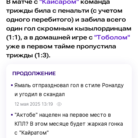
В матче с
"Кайсаром"
команда
трижды била с пенальти (с учетом
одного перебитого) и забила всего
один гол скромным кызылординцам
(1:1), а в домашней игре с
"Тоболом"
уже в первом тайме пропустила
трижды (1:3).
ПРОДОЛЖЕНИЕ
▪
Ямаль отпраздновал гол в стиле Роналду
и угодил в скандал
12 мая 2025 13:19
▪
"Актобе" нацелен на первое место в
КПЛ? В этом месяце будет жаркая гонка
с "Кайратом"