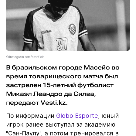
©instagram.com/csaoficial
В бразильском городе Масейо во
время товарищеского матча был
застрелен 15-летний футболист
Микаэл Леандро да Силва,
передают Vesti.kz.
По информации
Globo Esporte
, юный
игрок ранее выступал за академию
"Сан-Паулу", а потом тренировался в