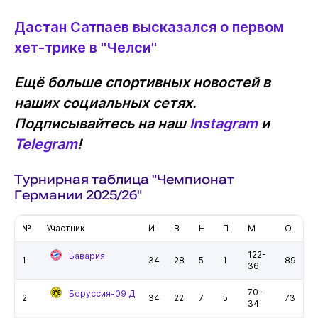
Дастан Сатпаев высказался о первом
хет-трике в "Челси"
Ещё больше спортивных новостей в
наших социальных сетях.
Подписывайтесь на наш
Instagram
и
Telegram
!
Турнирная таблица "Чемпионат
Германии 2025/26"
№
Участник
И
В
Н
П
М
О
122-
Бавария
1
34
28
5
1
89
36
70-
Боруссия-09 Д
2
34
22
7
5
73
34