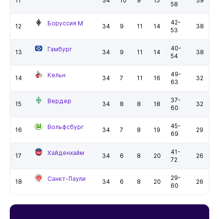
11
34
10
9
15
39
58
42-
Боруссия М
12
34
9
11
14
38
53
40-
Гамбург
13
34
9
11
14
38
54
49-
Кельн
14
34
7
11
16
32
63
37-
Вердер
15
34
8
8
18
32
60
45-
Вольфсбург
16
34
7
8
19
29
69
41-
Хайденхайм
17
34
6
8
20
26
72
29-
Санкт-Паули
18
34
6
8
20
26
60