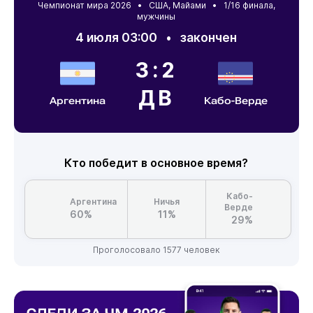
Чемпионат мира 2026 •
США
,
Майами
• 1/16 финала,
мужчины
4 июля 03:00
•
закончен
3:2
ДВ
Аргентина
Кабо-Верде
Кто победит в основное время?
Кабо-
Аргентина
Ничья
Верде
60%
11%
29%
Проголосовало 1577 человек