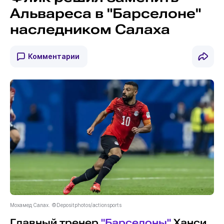
Альвареса в "Барселоне"
наследником Салаха
Комментарии
Мохамед Салах. ©Depositphotos/actionsports
Главный тренер
"Барселоны"
Ханси