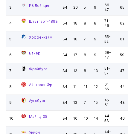
66-
РБ Лейпциг
3
34
20
5
9
65
47
71-
Штутгарт-1893
4
34
18
8
8
62
49
65-
Хоффенхайм
5
34
18
7
9
61
52
68-
Байер
6
34
17
8
9
59
47
51-
Фрайбург
7
34
13
8
13
47
57
61-
Айнтрахт Фр
8
34
11
11
12
44
65
45-
Аугсбург
9
34
12
7
15
43
61
44-
Майнц-05
10
34
10
10
14
40
53
44-
Унион