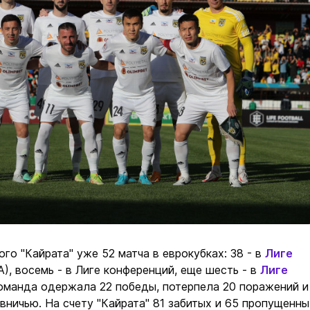
ого "Кайрата" уже 52 матча в еврокубках: 38 - в
Лиге
), восемь - в Лиге конференций, еще шесть - в
Лиге
команда одержала 22 победы, потерпела 20 поражений и
 вничью. На счету "Кайрата" 81 забитых и 65 пропущенны