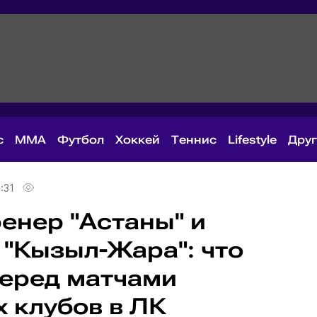
с
MMA
Футбол
Хоккей
Теннис
Lifestyle
Дру
:31
енер "Астаны" и
 "Кызыл-Жара": что
перед матчами
 клубов в ЛК