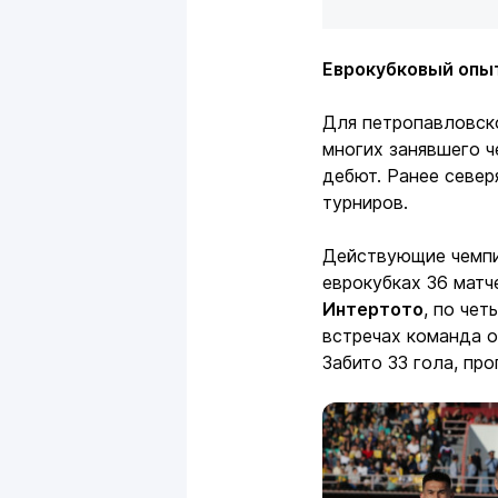
Еврокубковый опы
Для петропавловск
многих занявшего 
дебют. Ранее север
турниров.
Действующие чемпи
еврокубках 36 матче
Интертото
, по чет
встречах команда о
Забито 33 гола, про