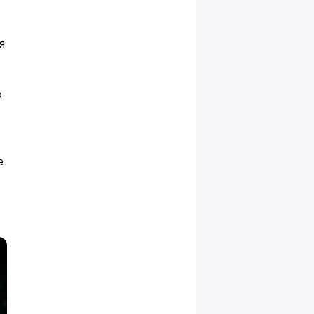
я
о
е