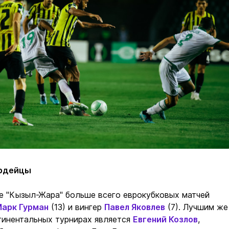
ардейцы
е "Кызыл-Жара" больше всего еврокубковых матчей
арк Гурман
(13) и вингер
Павел Яковлев
(7). Лучшим же
тинентальных турнирах является
Евгений Козлов
,