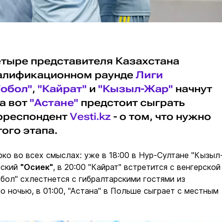
четыре представителя Казахстана
валификационном раунде
Лиги
Тобол"
,
"Кайрат"
и
"Кызыл-Жар"
начнут
а вот
"Астане"
предстоит сыграть
орреспондент
Vesti.kz
- о том, что нужно
ого этапа.
рко во всех смыслах: уже в 18:00 в Нур-Султане "Кызыл
тский
"Осиек"
, в 20:00 "Кайрат" встретится с венгерской
Тобол" схлестнется с гибралтарскими гостями из
но ночью, в 01:00, "Астана" в Польше сыграет с местным