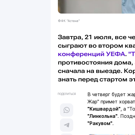
©ФК "Астана"
Завтра, 21 июля, все 
сыграют во втором к
конференций УЕФА
.
"
противостояния дома, 
сначала на выезде. К
знать перед стартом эт
В четверг будет жа
ПОДЕЛИТЬСЯ
Жар" примет хорва
"Кишвардой"
, а "
"Линкольна"
. Позд
"Ракувом"
.