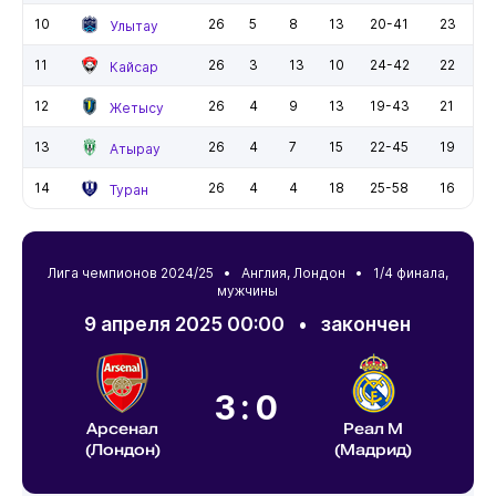
10
26
5
8
13
20-41
23
Улытау
11
26
3
13
10
24-42
22
Кайсар
12
26
4
9
13
19-43
21
Жетысу
13
26
4
7
15
22-45
19
Атырау
14
26
4
4
18
25-58
16
Туран
Лига чемпионов 2024/25 •
Англия
,
Лондон
• 1/4 финала,
мужчины
9 апреля 2025 00:00
•
закончен
3:0
Арсенал
Реал М
(Лондон)
(Мадрид)