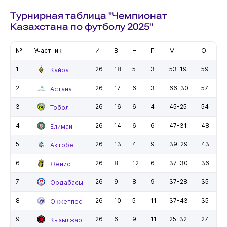
Турнирная таблица "Чемпионат
Казахстана по футболу 2025"
№
Участник
И
В
Н
П
М
О
1
26
18
5
3
53-19
59
Кайрат
2
26
17
6
3
66-30
57
Астана
3
26
16
6
4
45-25
54
Тобол
4
26
14
6
6
47-31
48
Елимай
5
26
13
4
9
39-29
43
Актобе
6
26
8
12
6
37-30
36
Женис
7
26
9
8
9
37-28
35
Ордабасы
8
26
10
5
11
37-43
35
Окжетпес
9
26
6
9
11
25-32
27
Кызылжар