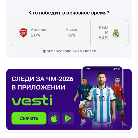
Кто победит в основное время?
Реал
Арсенал
Ничья
М
30%
16%
54%
Проголосовало 740 человек