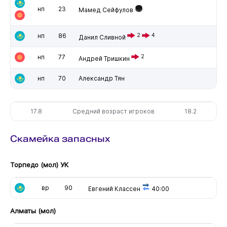
нп
23
Мамед Сейфулов
нп
86
2
4
Данил Сливной
нп
77
2
Андрей Тришкин
нп
70
Александр Тян
17.8
Средний возраст игроков
18.2
Скамейка запасных
Торпедо (мол) УК
вр
90
Евгений Классен
40:00
Алматы (мол)