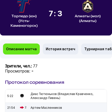
7:3
Торпедо (юн)
Алматы (мол)
(Усть-
(Алматы)
Каменогорск)
Описание матча
История встреч
Турнирная та
Зрители, чел.:
77
Просмотров:
-
Протокол соревнования
Диас Тютюньков (Владислав Кравченко,
5:22
Александр Пивень)
21:54
2
Артем Масленников