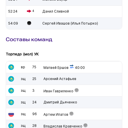
52:24
4
Данил Сливной
54:09
Сергей Ивашов (Илья Потырко)
Составы команд
Торпедо (мол) УК
вр
75
Матвей Ершов
40:00
зщ
25
Арсений Астафьев
зщ
3
Иван Гавриленко
зщ
24
Дмитрий Дьяченко
зщ
96
Артем Ипатов
зщ
28
Владислав Кравченко