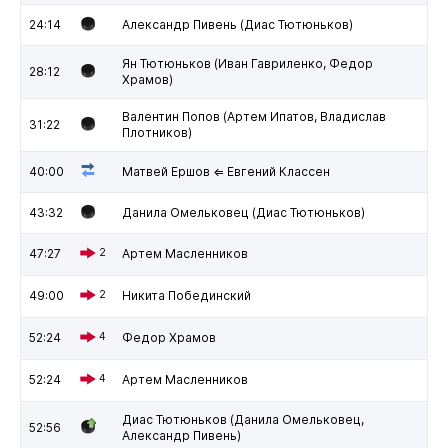
24:14
Александр Пивень (Диас Тютюньков)
Ян Тютюньков (Иван Гавриленко, Федор
28:12
Храмов)
Валентин Попов (Артем Ипатов, Владислав
31:22
Плотников)
40:00
Матвей Ершов ⇐ Евгений Классен
43:32
Данила Омельковец (Диас Тютюньков)
47:27
2
Артем Масленников
49:00
2
Никита Побединский
52:24
4
Федор Храмов
52:24
4
Артем Масленников
Диас Тютюньков (Данила Омельковец,
52:56
Александр Пивень)