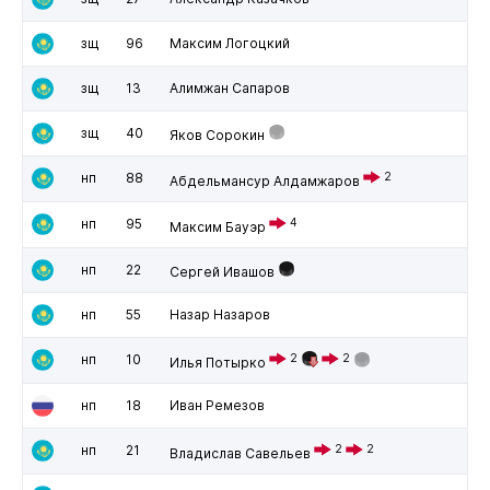
зщ
96
Максим Логоцкий
зщ
13
Алимжан Сапаров
зщ
40
Яков Сорокин
нп
88
2
Абдельмансур Алдамжаров
нп
95
4
Максим Бауэр
нп
22
Сергей Ивашов
нп
55
Назар Назаров
нп
10
2
2
Илья Потырко
нп
18
Иван Ремезов
нп
21
2
2
Владислав Савельев