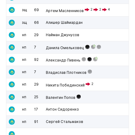
зщ
69
2
2
4
Артем Масленников
зщ
66
Алишер Шаймардан
нп
29
Найман Джунусов
нп
7
Данила Омельковец
нп
92
Александр Пивень
нп
7
Владислав Плотников
нп
29
2
Никита Побединский
нп
25
Валентин Попов
нп
17
Антон Сидоренко
нп
91
Сергей Стальмаков