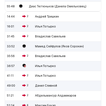
55:48
Диас Тютюньков (Данила Омельковец)
14:44
2
Андрей Тришкин
16:01
2
Илья Потырко
31:45
2
Владислав Савельев
33:52
Мамед Сейфулов (Яков Сорокин)
35:56
2
Владислав Савельев
36:57
Илья Потырко
41:11
2
Илья Потырко
49:00
2
Данил Сливной
51:21
2
Абдельмансур Алдамжаров
52:24
4
Максим Бауэр