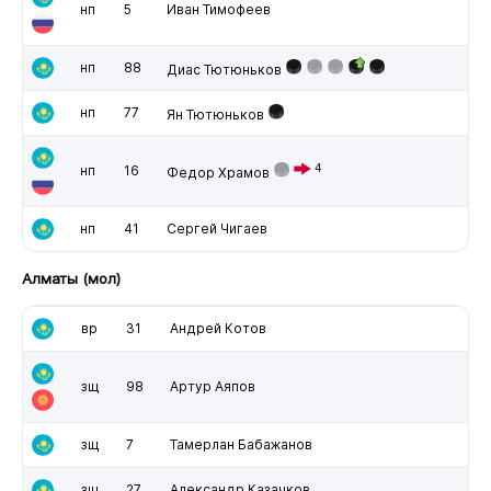
нп
5
Иван Тимофеев
нп
88
Диас Тютюньков
нп
77
Ян Тютюньков
4
нп
16
Федор Храмов
нп
41
Сергей Чигаев
Алматы (мол)
вр
31
Андрей Котов
зщ
98
Артур Аяпов
зщ
7
Тамерлан Бабажанов
зщ
27
Александр Казачков