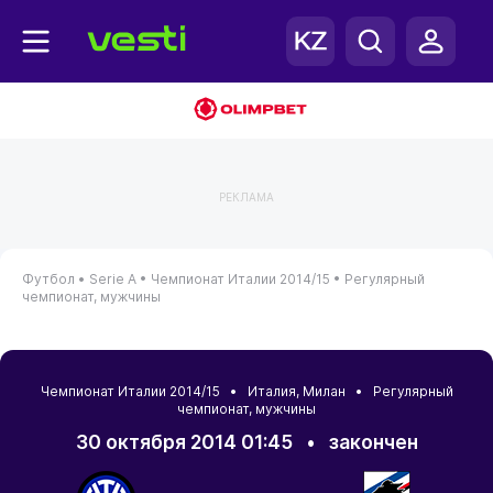
РЕКЛАМА
Футбол •
Serie A •
Чемпионат Италии 2014/15 •
Регулярный
чемпионат, мужчины
Чемпионат Италии 2014/15 •
Италия
,
Милан
• Регулярный
чемпионат, мужчины
30 октября 2014 01:45
•
закончен