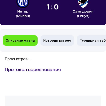
1:0
Интер
Сампдория
(Милан)
(Генуя)
Описание матча
История встреч
Турнирная та
Просмотров:
-
Протокол соревнования