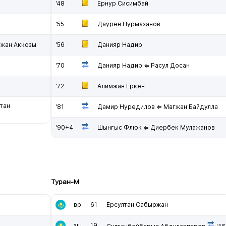
'48
Ернур Сисимбай
'55
Даурен Нурмаханов
лжан Аккозы
'56
Данияр Надир
'70
Данияр Надир ⇐ Расул Досан
'72
Алимжан Еркен
тан
'81
Дамир Нуредилов ⇐ Магжан Байдулла
'90+4
Шынгыс Флюк ⇐ Диербек Мулажанов
Туран-М
вр
61
Ерсултан Сабыржан
зщ
19