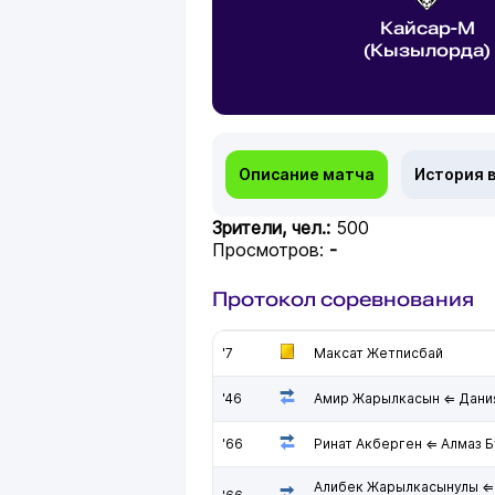
Кайсар-М
(Кызылорда)
Описание матча
История 
Зрители, чел.:
500
Просмотров:
-
Протокол соревнования
'7
Максат Жетписбай
'46
Амир Жарылкасын ⇐ Дани
'66
Ринат Акберген ⇐ Алмаз 
Алибек Жарылкасынулы ⇐