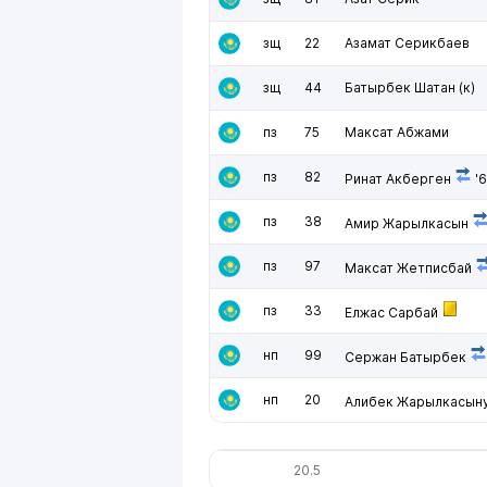
зщ
22
Азамат Серикбаев
зщ
44
Батырбек Шатан
(к)
пз
75
Максат Абжами
пз
82
Ринат Акберген
'
пз
38
Амир Жарылкасын
пз
97
Максат Жетписбай
пз
33
Елжас Сарбай
нп
99
Сержан Батырбек
нп
20
Алибек Жарылкасын
20.5