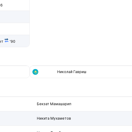
66
ет
'90
Николай Гавриш
Бекзат Мамашарип
Никита Мухаметов