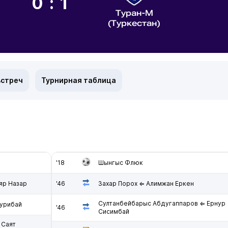
0:1
Туран-М
(Туркестан)
встреч
Турнирная таблица
'18
Шынгыс Флюк
яр Назар
'46
Захар Порох ⇐ Алимжан Еркен
Султанбейбарыс Абдугаппаров ⇐ Ернур
Бурибай
'46
Сисимбай
 Саят