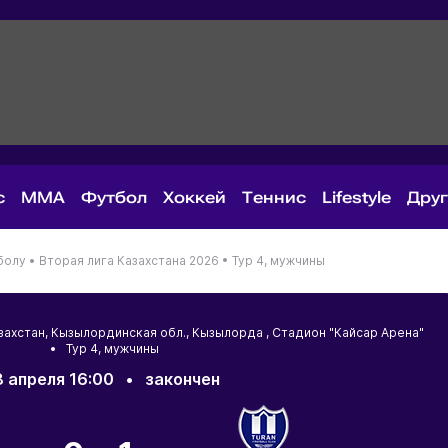
с
MMA
Футбол
Хоккей
Теннис
Lifestyle
Дру
болу •
Вторая лига Казахстана 2026 •
Тур 4, мужчины
захстан
,
Кызылординская обл.
,
Кызылорда
, Стадион "Кайсар Арена"
• Тур 4, мужчины
 апреля 16:00
•
закончен