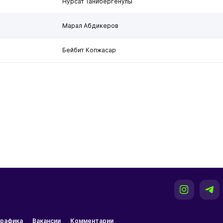
Нурсат Танибергенулы
Марал Абдикеров
Бейбит Копжасар
рафика
Вакансии
Комментарии