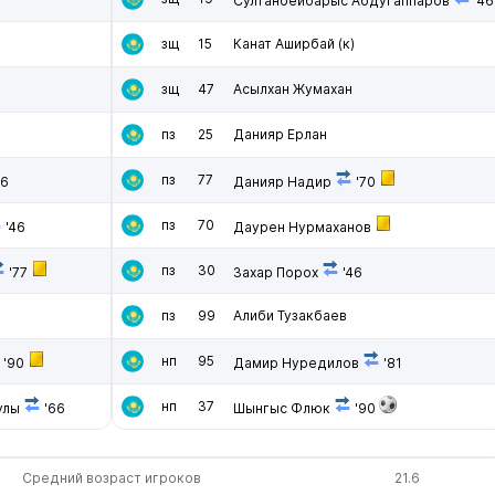
Султанбейбарыс Абдугаппаров
'46
зщ
15
Канат Аширбай
(к)
зщ
47
Асылхан Жумахан
пз
25
Данияр Ерлан
пз
77
66
Данияр Надир
'70
пз
70
'46
Даурен Нурмаханов
пз
30
'77
Захар Порох
'46
пз
99
Алиби Тузакбаев
нп
95
'90
Дамир Нуредилов
'81
нп
37
улы
'66
Шынгыс Флюк
'90
Средний возраст игроков
21.6