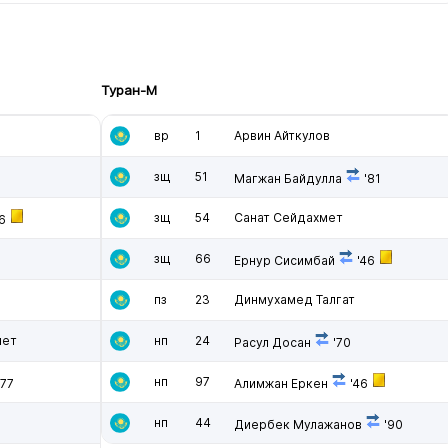
Туран-М
вр
1
Арвин Айткулов
зщ
51
Магжан Байдулла
'81
зщ
54
Санат Сейдахмет
66
зщ
66
Ернур Сисимбай
'46
пз
23
Динмухамед Талгат
мет
нп
24
Расул Досан
'70
нп
97
'77
Алимжан Еркен
'46
нп
44
Диербек Мулажанов
'90