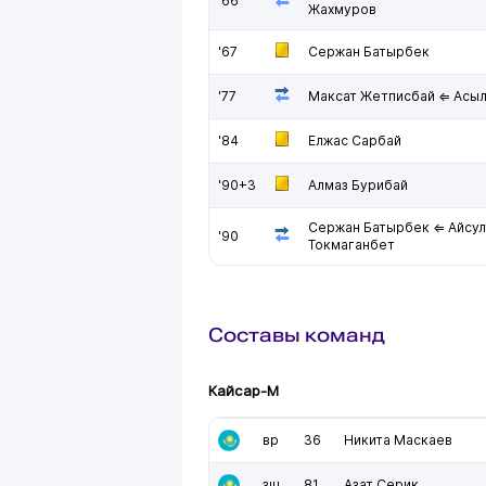
'66
Жахмуров
'67
Сержан Батырбек
'77
Максат Жетписбай ⇐ Асы
'84
Елжас Сарбай
'90+3
Алмаз Бурибай
Сержан Батырбек ⇐ Айсул
'90
Токмаганбет
Составы команд
Кайсар-М
вр
36
Никита Маскаев
зщ
81
Азат Серик