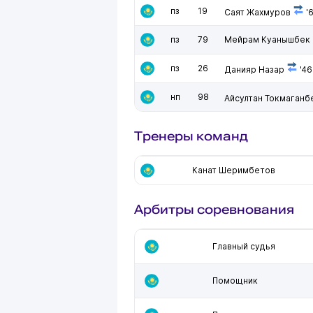
пз
19
Саят Жахмуров
'
пз
79
Мейрам Куанышбек
пз
26
Данияр Назар
'46
нп
98
Айсултан Токмаганб
Тренеры команд
Канат Шеримбетов
Арбитры соревнования
Главный судья
Помощник