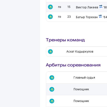
пз
15
Виктор Лакеев
'8
пз
23
Батыр Торехан
'6
Тренеры команд
Асхат Кадыркулов
Арбитры соревнования
Главный судья
Помощник
Помощник