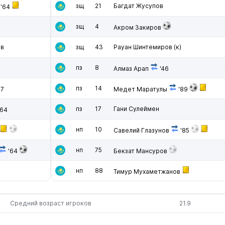
зщ
21
Багдат Жусупов
'64
зщ
4
Акром Закиров
ев
зщ
43
Рауан Шинтемиров
(к)
пз
8
Алмаз Арап
'46
пз
14
77
Медет Маратулы
'89
пз
17
Гани Сулеймен
'64
нп
10
Савелий Глазунов
'85
нп
75
'64
Бекзат Мансуров
нп
88
Тимур Мухаметжанов
Средний возраст игроков
21.9