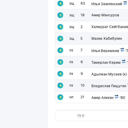
зщ
63
Илья Землянский
зщ
18
Амир Мансуров
зщ
2
Халмурат Сейтбаки
зщ
5
Малик Хабибулин
пз
7
Илья Веремеев
'
пз
6
Тамерлан Керим
пз
9
Адылжан Мусаев
(к)
пз
10
Владислав Пищугин
нп
21
Амир Алихан
'80
19.6