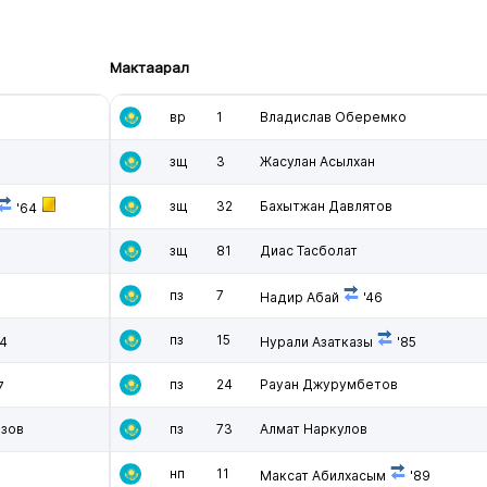
Мактаарал
вр
1
Владислав Оберемко
зщ
3
Жасулан Асылхан
зщ
32
Бахытжан Давлятов
'64
зщ
81
Диас Тасболат
пз
7
Надир Абай
'46
пз
15
4
Нурали Азатказы
'85
пз
24
Рауан Джурумбетов
7
азов
пз
73
Алмат Наркулов
нп
11
Максат Абилхасым
'89