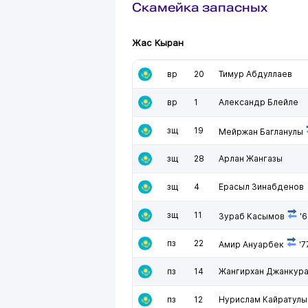
Скамейка запасных
Жас Кыран
вр
20
Тимур Абдуллаев
вр
1
Александр Блейле
зщ
19
Мейржан Багланулы
зщ
28
Арлан Жангазы
зщ
4
Ерасыл Зинабденов
зщ
11
Зураб Касымов
'6
пз
22
Амир Ануарбек
'7
пз
14
Жангирхан Джанкур
пз
12
Нурислам Кайратулы