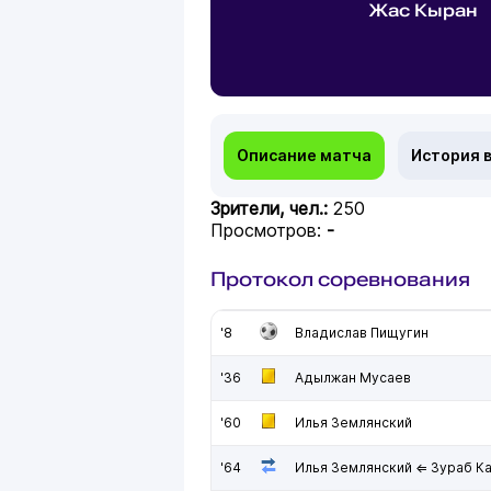
Жас Кыран
Описание матча
История 
Зрители, чел.:
250
Просмотров:
-
Протокол соревнования
'8
Владислав Пищугин
'36
Адылжан Мусаев
'60
Илья Землянский
'64
Илья Землянский ⇐ Зураб К