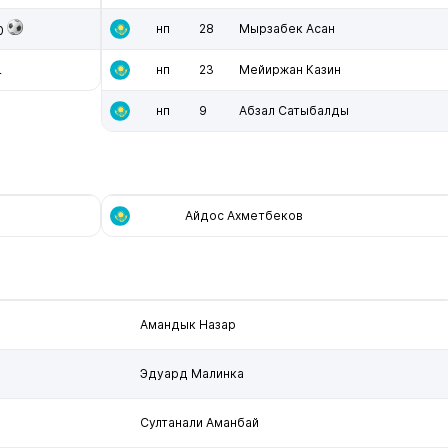
нп
28
Мырзабек Асан
0
нп
23
Мейиржан Казин
4
нп
9
Абзал Сатыбалды
Айдос Ахметбеков
Амандык Назар
Эдуард Малинка
Султанали Аманбай