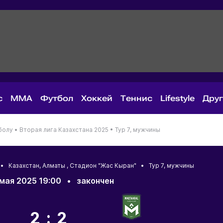
с
MMA
Футбол
Хоккей
Теннис
Lifestyle
Дру
болу •
Вторая лига Казахстана 2025 •
Тур 7, мужчины
5 •
Казахстан
,
Алматы
, Стадион "Жас Кыран" • Тур 7, мужчины
мая 2025 19:00
•
закончен
2:2