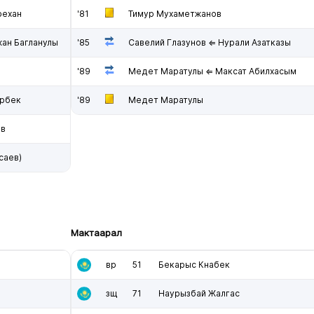
рехан
'81
Тимур Мухаметжанов
ан Багланулы
'85
Савелий Глазунов ⇐ Нурали Азатказы
'89
Медет Маратулы ⇐ Максат Абилхасым
арбек
'89
Медет Маратулы
ев
саев)
Мактаарал
вр
51
Бекарыс Кнабек
зщ
71
Наурызбай Жалгас