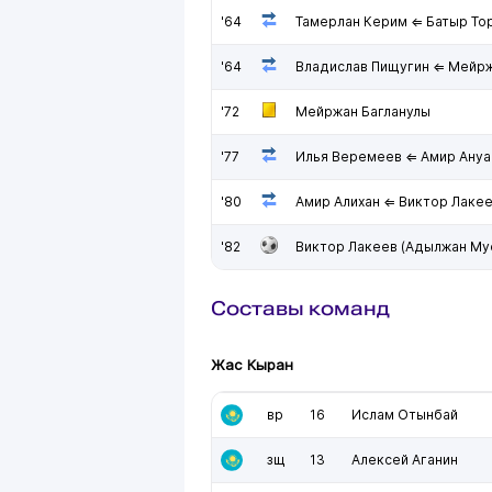
'64
Тамерлан Керим ⇐ Батыр То
'64
Владислав Пищугин ⇐ Мейрж
'72
Мейржан Багланулы
'77
Илья Веремеев ⇐ Амир Ану
'80
Амир Алихан ⇐ Виктор Лаке
'82
Виктор Лакеев (Адылжан Му
Составы команд
Жас Кыран
вр
16
Ислам Отынбай
зщ
13
Алексей Аганин