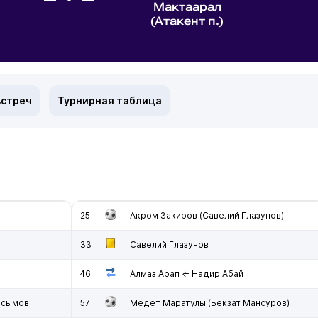
Мактаарал
(Атакент п.)
встреч
Турнирная таблица
'25
Акром Закиров (Савелий Глазунов)
'33
Савелий Глазунов
'46
Алмаз Арап ⇐ Надир Абай
асымов
'57
Медет Маратулы (Бекзат Мансуров)