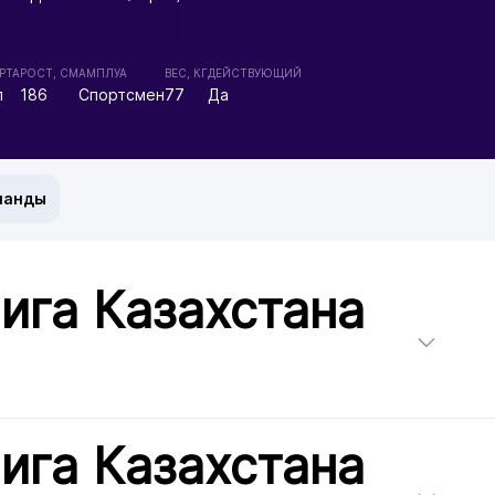
РТА
РОСТ, СМ
АМПЛУА
ВЕС, КГ
ДЕЙСТВУЮЩИЙ
л
186
Спортсмен
77
Да
манды
ига Казахстана
ига Казахстана