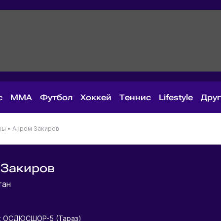
с
MMA
Футбол
Хоккей
Теннис
Lifestyle
Дру
ны
•
Акром Закиров
 Закиров
тан
: ОСДЮСШОР-5 (Тараз)