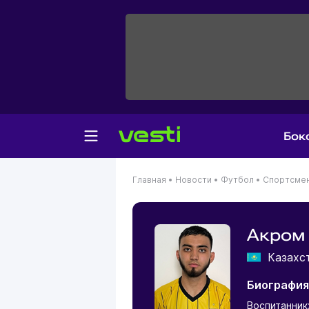
Бок
Главная
•
Новости
•
Футбол
•
Спортсме
Акром
Казахс
Биография
Воспитанник