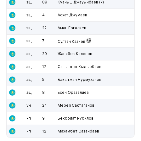
зщ
89
Куаныш Джауынбаев
(к)
зщ
4
Асхат Джумаев
зщ
22
Аман Ергалиев
зщ
7
Султан Казиев
зщ
20
Жанибек Каленов
зщ
17
Сагындык Кыдырбаев
зщ
5
Бакытжан Нурмуханов
зщ
8
Есен Оразалиев
ун
24
Мерей Сактаганов
нп
9
Бекболат Рубилов
нп
12
Махамбет Сазанбаев