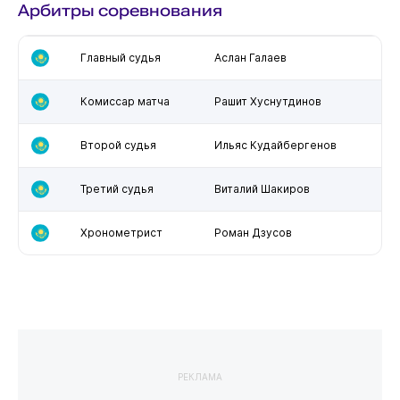
Арбитры соревнования
Главный судья
Аслан Галаев
Комиссар матча
Рашит Хуснутдинов
Второй судья
Ильяс Кудайбергенов
Третий судья
Виталий Шакиров
Хронометрист
Роман Дзусов
РЕКЛАМА