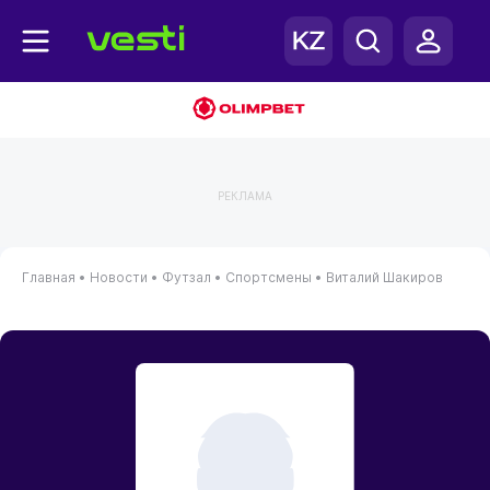
РЕКЛАМА
Главная
•
Новости
•
Футзал
•
Спортсмены
•
Виталий Шакиров