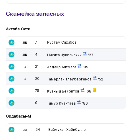
Скамейка запасных
Актобе Сити
зщ
7
Рустам Сахибов
зщ
4
Никита Чувильский
'37
пз
21
Алдаир Аятолла
'89
пз
20
Тамерлан Тлеубергенов
'52
нп
75
Куаныш Бейбитов
'68
нп
9
Тимур Куантаев
'86
Ордабасы-М
вр
54
Баймухан Хабибулло