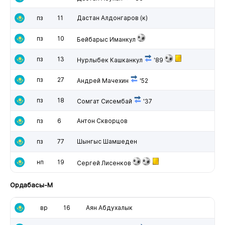
пз
11
Дастан Алдонгаров
(к)
пз
10
Бейбарыс Иманкул
пз
13
Нурлыбек Кашканкул
'89
пз
27
Андрей Мачехин
'52
пз
18
Сомгат Сисембай
'37
пз
6
Антон Скворцов
пз
77
Шынгыс Шамшеден
нп
19
Сергей Лисенков
Ордабасы-М
вр
16
Аян Абдухалык