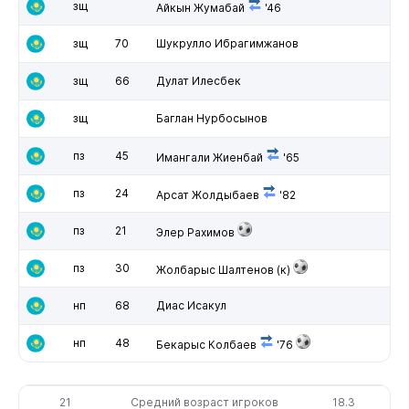
зщ
Айкын Жумабай
'46
зщ
70
Шукрулло Ибрагимжанов
зщ
66
Дулат Илесбек
зщ
Баглан Нурбосынов
пз
45
Имангали Жиенбай
'65
пз
24
Арсат Жолдыбаев
'82
пз
21
Элер Рахимов
пз
30
Жолбарыс Шалтенов
(к)
нп
68
Диас Исакул
нп
48
Бекарыс Колбаев
'76
21
Средний возраст игроков
18.3