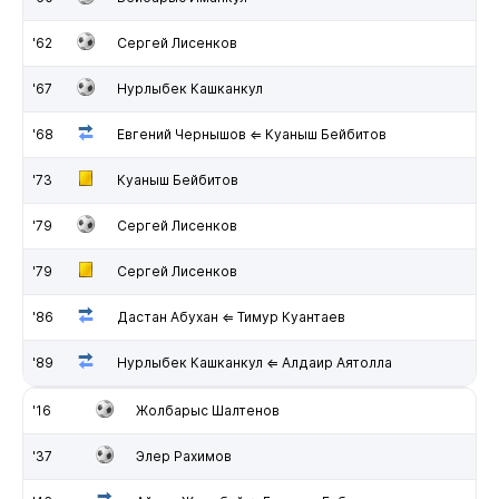
'62
Сергей Лисенков
'67
Нурлыбек Кашканкул
'68
Евгений Чернышов ⇐ Куаныш Бейбитов
'73
Куаныш Бейбитов
'79
Сергей Лисенков
'79
Сергей Лисенков
'86
Дастан Абухан ⇐ Тимур Куантаев
'89
Нурлыбек Кашканкул ⇐ Алдаир Аятолла
'16
Жолбарыс Шалтенов
'37
Элер Рахимов