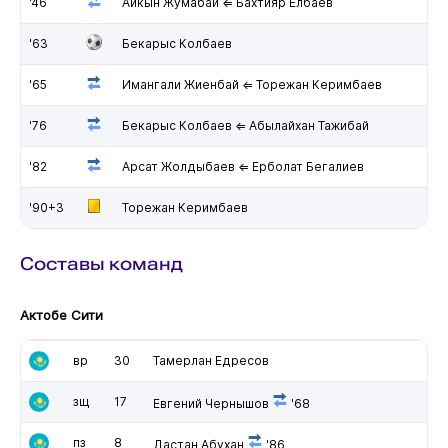
'46
Айкын Жумабай ⇐ Бахтияр Елбаев
'63
Бекарыс Колбаев
'65
Имангали Жиенбай ⇐ Торежан Керимбаев
'76
Бекарыс Колбаев ⇐ Абылайхан Тажибай
'82
Арсат Жолдыбаев ⇐ Ерболат Бегалиев
'90+3
Торежан Керимбаев
Составы команд
Актобе Сити
вр
30
Тамерлан Едресов
зщ
17
Евгений Чернышов
'68
пз
8
Дастан Абухан
'86