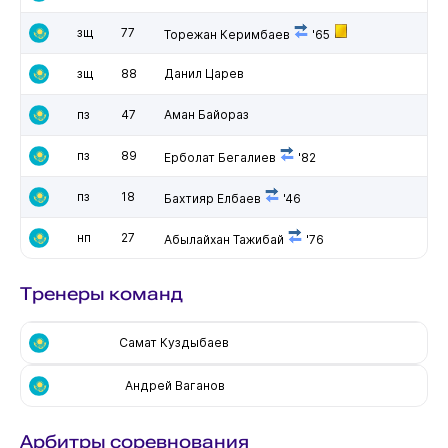
зщ
77
Торежан Керимбаев
'65
зщ
88
Данил Царев
пз
47
Аман Байораз
пз
89
Ерболат Бегалиев
'82
пз
18
Бахтияр Елбаев
'46
нп
27
Абылайхан Тажибай
'76
Тренеры команд
Самат Куздыбаев
Андрей Ваганов
Арбитры соревнования