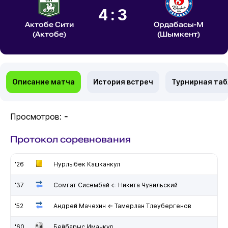
4:3
Актобе Сити
Ордабасы-М
(Актобе)
(Шымкент)
Описание матча
История встреч
Турнирная та
Просмотров:
-
Протокол соревнования
'26
Нурлыбек Кашканкул
'37
Сомгат Сисембай ⇐ Никита Чувильский
'52
Андрей Мачехин ⇐ Тамерлан Тлеубергенов
'60
Бейбарыс Иманкул