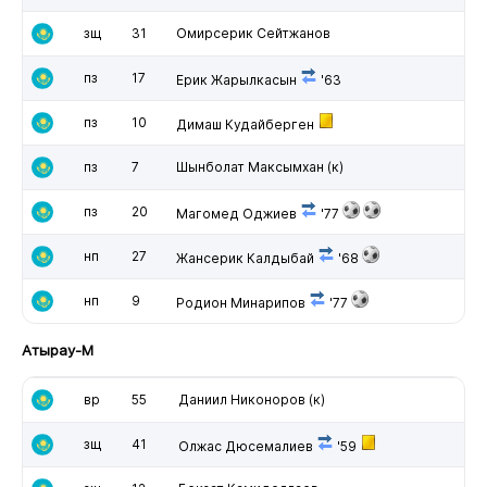
зщ
31
Омирсерик Сейтжанов
пз
17
Ерик Жарылкасын
'63
пз
10
Димаш Кудайберген
пз
7
Шынболат Максымхан
(к)
пз
20
Магомед Оджиев
'77
нп
27
Жансерик Калдыбай
'68
нп
9
Родион Минарипов
'77
Атырау-М
вр
55
Даниил Никоноров
(к)
зщ
41
Олжас Дюсемалиев
'59