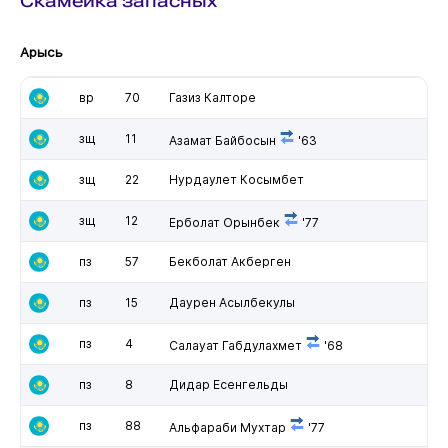
Скамейка запасных
Арысь
вр
70
Газиз Калторе
зщ
11
Азамат Байбосын
'63
зщ
22
Нурдаулет Косымбет
зщ
12
Ерболат Орынбек
'77
пз
57
Бекболат Акберген
пз
15
Даурен Асылбекулы
пз
4
Салауат Габдулахмет
'68
пз
8
Дидар Есенгельды
пз
88
Альфараби Мухтар
'77