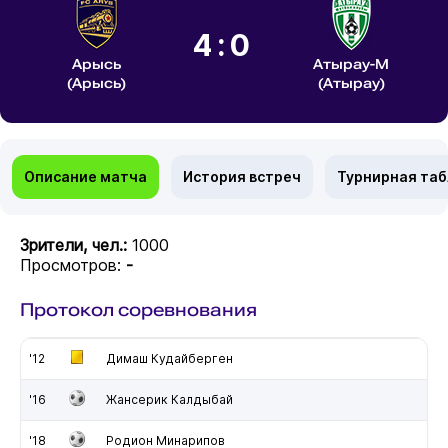
4:0
Арысь
Атырау-М
(Арысь)
(Атырау)
Описание матча
История встреч
Турнирная та
Зрители, чел.:
1000
Просмотров:
-
Протокол соревнования
'12
Димаш Кудайберген
'16
Жансерик Калдыбай
'18
Родион Минарипов