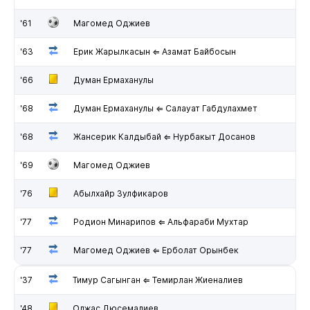
'61
Магомед Оджиев
'63
Ерик Жарылкасын ⇐ Азамат Байбосын
'66
Думан Ермаханулы
'68
Думан Ермаханулы ⇐ Салауат Габдулахмет
'68
Жансерик Калдыбай ⇐ Нурбакыт Досанов
'69
Магомед Оджиев
'76
Абылхайр Зулфикаров
'77
Родион Минарипов ⇐ Альфараби Мухтар
'77
Магомед Оджиев ⇐ Ерболат Орынбек
'37
Тимур Сагынган ⇐ Темирлан Жиеналиев
'48
Олжас Дюсемалиев