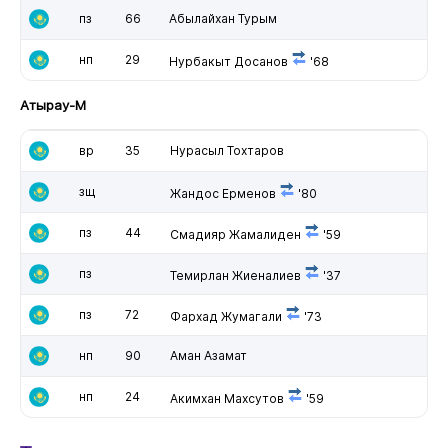
пз
66
Абылайхан Турым
нп
29
Нурбакыт Досанов
'68
Атырау-М
вр
35
Нурасыл Тохтаров
зщ
Жандос Ерменов
'80
пз
44
Смадияр Жамалиден
'59
пз
Темирлан Жиеналиев
'37
пз
72
Фархад Жумагали
'73
нп
90
Аман Азамат
нп
24
Акимхан Махсутов
'59