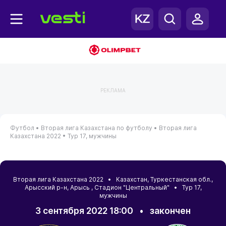
РЕКЛАМА
Футбол •
Вторая лига Казахстана по футболу •
Вторая лига
Казахстана 2022 •
Тур 17, мужчины
Вторая лига Казахстана 2022 •
Казахстан
,
Туркестанская обл.
,
Арысский р-н
,
Арысь
, Стадион "Центральный" • Тур 17,
мужчины
3 сентября 2022 18:00
•
закончен