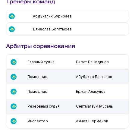
Тренеры команд
Абдухалик Бурибаев
Вячеслав Богатырев
Арбитры соревнования
Главный судья
Рифат Рашидинов
Помощник
Абубакир Баятанов
Помощник
Ержан Аликулов
Резервный судья
Сейтмагзум Мусалы
Инспектор
Ахмет Шерменов