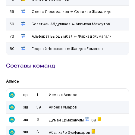
'59
Олжас Дюсемалиев ⇐ Смадияр Жамалиден
'59
Болатжан Абдуллаев ⇐ Акимхан Махсутов
'73
Альфарат Быршымбай ⇐ Фархад Жумагали
'80
Георгий Черкезов ⇐ Жандос Ерменов
Составы команд
Арысь
вр
1
Исмаил Аскеров
зщ
59
Айбек Гумаров
зщ
6
Думан Ермаханулы
'68
зщ
3
Абылхайр Зулфикаров