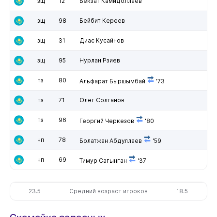
зщ
12
Бекзат Камидоллаев
зщ
98
Бейбит Кереев
зщ
31
Диас Кусайнов
зщ
95
Нурлан Рзиев
пз
80
Альфарат Быршымбай
'73
пз
71
Олег Солтанов
пз
96
Георгий Черкезов
'80
нп
78
Болатжан Абдуллаев
'59
нп
69
Тимур Сагынган
'37
23.5
Средний возраст игроков
18.5