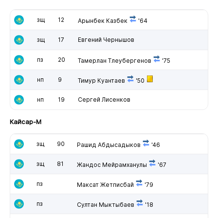
зщ
12
Арынбек Казбек
'64
зщ
17
Евгений Чернышов
пз
20
Тамерлан Тлеубергенов
'75
нп
9
Тимур Куантаев
'50
нп
19
Сергей Лисенков
Кайсар-М
зщ
90
Рашид Абдысадыков
'46
зщ
81
Жандос Мейрамханулы
'67
пз
Максат Жетписбай
'79
пз
Султан Мыктыбаев
'18