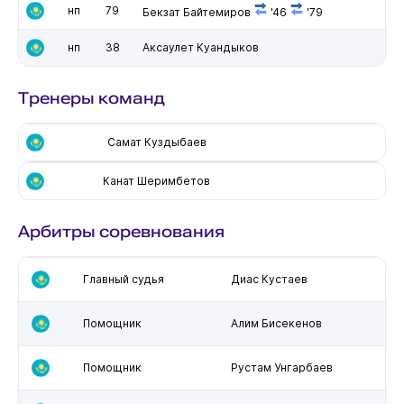
нп
79
Бекзат Байтемиров
'46
'79
нп
38
Аксаулет Куандыков
Тренеры команд
Самат Куздыбаев
Канат Шеримбетов
Арбитры соревнования
Главный судья
Диас Кустаев
Помощник
Алим Бисекенов
Помощник
Рустам Унгарбаев