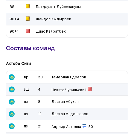
'88
Бакдаулет Дуйсеханулы
'90+4
Жандос Кыдырбек
'90+1
Диас Кайратбек
Составы команд
Актобе Сити
вр
30
Тамерлан Едресов
зщ
4
Никита Чувильский
пз
8
Дастан Абухан
пз
11
Дастан Алдонгаров
пз
21
Алдаир Аятолла
'50