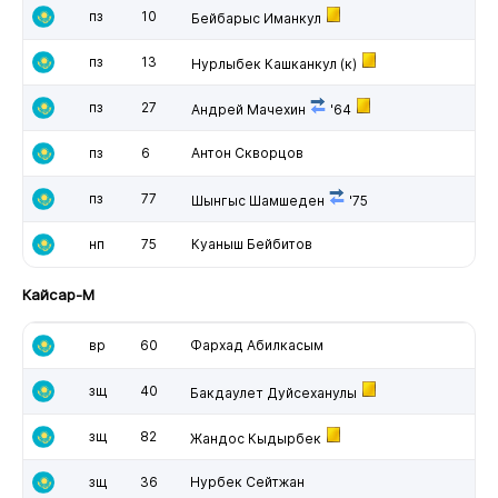
пз
10
Бейбарыс Иманкул
пз
13
Нурлыбек Кашканкул
(к)
пз
27
Андрей Мачехин
'64
пз
6
Антон Скворцов
пз
77
Шынгыс Шамшеден
'75
нп
75
Куаныш Бейбитов
Кайсар-М
вр
60
Фархад Абилкасым
зщ
40
Бакдаулет Дуйсеханулы
зщ
82
Жандос Кыдырбек
зщ
36
Нурбек Сейтжан