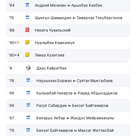
'64
Андрей Мачехин ⇐ Арынбек Казбек
'75
Шынгыс Шамшеден ⇐ Тамерлан Тлеубергенов
'86
Никита Чувильский
'90+1
Нурлыбек Кашканкул
'90+4
Тимур Куантаев
'8
Диас Кайратбек
'18
Наурызхан Боржан ⇐ Султан Мыктыбаев
'46
Кылышбай Назаров ⇐ Рашид Абдысадыков
'46
Расул Сабирдин ⇐ Бекзат Байтемиров
'67
Бекарыс Акбар ⇐ Жандос Мейрамханулы
'79
Бекзат Байтемиров ⇐ Максат Жетписбай