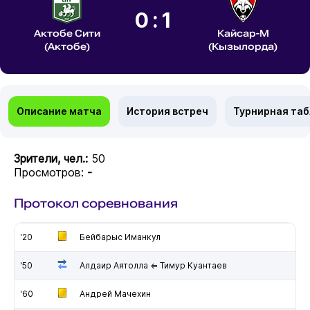
0:1
Актобе Сити
Кайсар-М
(Актобе)
(Кызылорда)
Описание матча
История встреч
Турнирная та
Зрители, чел.:
50
Просмотров:
-
Протокол соревнования
'20
Бейбарыс Иманкул
'50
Алдаир Аятолла ⇐ Тимур Куантаев
'60
Андрей Мачехин