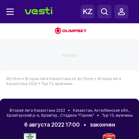
РЕКЛАМА
Футбол •
Вторая лига Казахстана по футболу •
Вторая лига
Казахстана 2022 •
Тур 13, мужчины
Вторая лига Казахстана 2022 •
Казахстан
,
Актюбинская обл.
,
Хромтауский р-н
,
Хромтау
, Стадион "Горняк" • Тур 13, мужчины
6 августа 2022 17:00
•
закончен