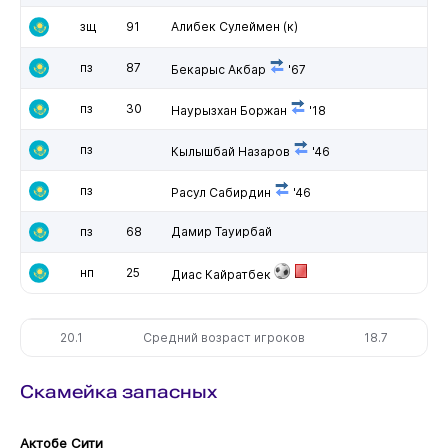
зщ
91
Алибек Сулеймен
(к)
пз
87
Бекарыс Акбар
'67
пз
30
Наурызхан Боржан
'18
пз
Кылышбай Назаров
'46
пз
Расул Сабирдин
'46
пз
68
Дамир Тауирбай
нп
25
Диас Кайратбек
20.1
Средний возраст игроков
18.7
Скамейка запасных
Актобе Сити