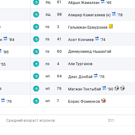
зщ
61
Айдын Жамалхан
'46
в
зщ
98
Алишер Кажигалиев
(к)
'78
)
пз
3
Галымжан Ермурзаев
пз
41
н
'84
Асет Кончиев
'74
пз
60
Динмухамед Нышантай
'86
пз
4
Али Турганов
'55
нп
64
Диас Донбай
'76
в
нп
79
Магжан Токтыбай
'90
нп
7
'76
Борис Фоменков
Средний возраст игроков
21.1