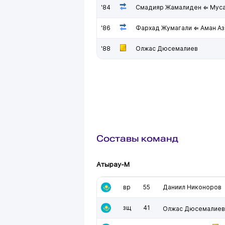
'84
Смадияр Жамалиден ⇐ Мус
'86
Фархад Жумагали ⇐ Аман Аз
'88
Олжас Дюсемалиев
Составы команд
Атырау-М
вр
55
Даниил Никоноров
зщ
41
Олжас Дюсемалиев