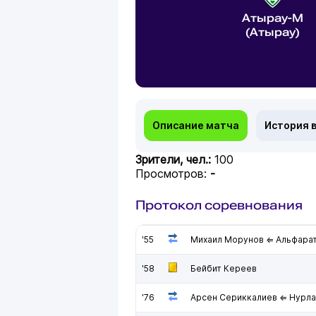
Атырау-М
(Атырау)
Описание матча
История 
Зрители, чел.:
100
Просмотров:
-
Протокол соревнования
'55
Михаил Морунов ⇐ Альфара
'58
Бейбит Кереев
'76
Арсен Сериккалиев ⇐ Нурла