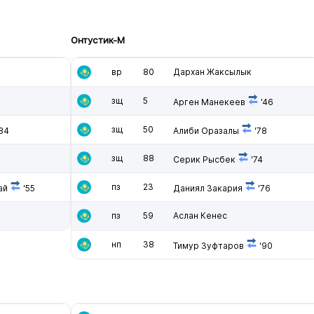
Онтустик-М
вр
80
Дархан Жаксылык
зщ
5
Арген Манекеев
'46
зщ
50
84
Алиби Оразалы
'78
зщ
88
Серик Рысбек
'74
пз
23
ай
'55
Даниял Закария
'76
пз
59
Аслан Кенес
нп
38
Тимур Зуфтаров
'90