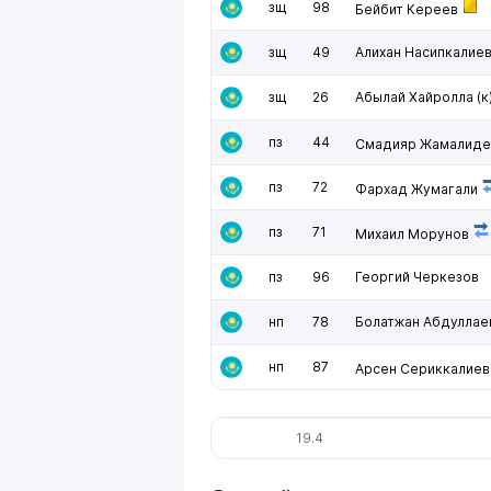
зщ
98
Бейбит Кереев
зщ
49
Алихан Насипкалие
зщ
26
Абылай Хайролла
(к
пз
44
Смадияр Жамалиде
пз
72
Фархад Жумагали
пз
71
Михаил Морунов
пз
96
Георгий Черкезов
нп
78
Болатжан Абдуллае
нп
87
Арсен Сериккалиев
19.4