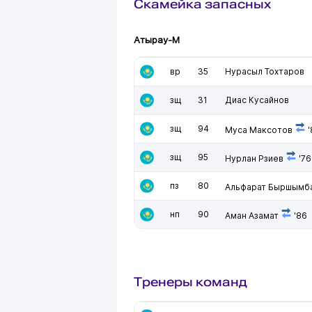
Скамейка запасных
Атырау-М
вр
35
Нурасыл Тохтаров
зщ
31
Диас Кусайнов
зщ
94
Муса Максотов
'
зщ
95
Нурлан Рзиев
'76
пз
80
Альфарат Быршымб
нп
90
Аман Азамат
'86
Тренеры команд