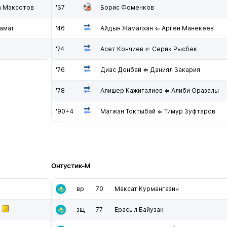
а Максотов
'37
Борис Фоменков
амат
'46
Айдын Жамалхан ⇐ Арген Манекеев
'74
Асет Кончиев ⇐ Серик Рысбек
'76
Диас Донбай ⇐ Даниял Закария
'78
Алишер Кажигалиев ⇐ Алиби Оразалы
'90+4
Магжан Токтыбай ⇐ Тимур Зуфтаров
Онтустик-М
вр
70
Максат Курмангазин
зщ
77
Ерасыл Байузак