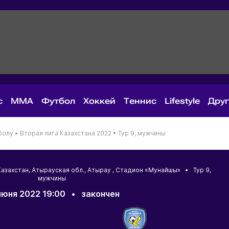
с
MMA
Футбол
Хоккей
Теннис
Lifestyle
Дру
болу •
Вторая лига Казахстана 2022 •
Тур 9, мужчины
Казахстан
,
Атырауская обл.
,
Атырау
, Стадион «Мунайшы» • Тур 9,
мужчины
июня 2022 19:00
•
закончен