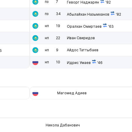
пз
7
Геворг Наджарян
'82
пз
34
Абылайхан Назымханов
'82
нп
19
Оралхан Омиртаев
'63
нп
22
Иван Свиридов
нп
9
Айдос Таттыбаев
3
нп
10
Идрис Умаев
'46
Магомед Адиев
Никола Дабанович