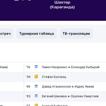
Шахтер
(Караганда)
встреч
Турнирная таблица
ТВ-трансляции
-Хаим)
'18
Павел Назаренко ⇐ Ескендир Кыбырай
'36
Стефан Букорац
'46
Давид Атанаскоски ⇐ Идрис Умаев
'63
Евгений Шикавка ⇐ Оралхан Омиртаев
ир
'77
Андрей Буйволов