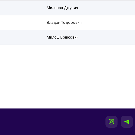
Милован Джукич
Владан Тодорович
Милош Бошкович