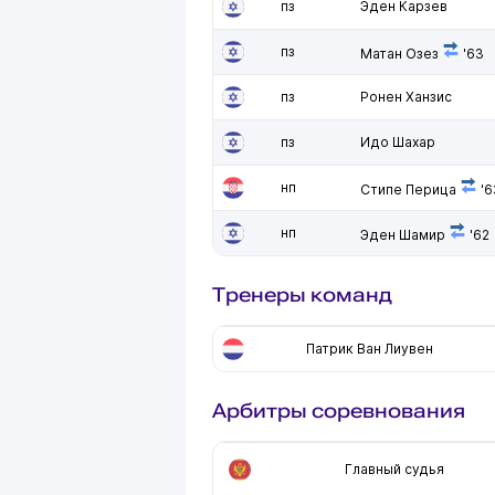
пз
Эден Карзев
пз
Матан Озез
'63
пз
Ронен Ханзис
пз
Идо Шахар
нп
Стипе Перица
'6
нп
Эден Шамир
'62
Тренеры команд
Патрик Ван Лиувен
Арбитры соревнования
Главный судья