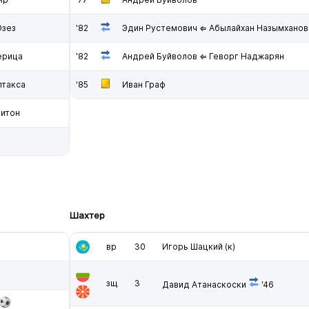
Озез
'82
Эдин Рустемович ⇐ Абылайхан Назымханов
ерица
'82
Андрей Буйволов ⇐ Геворг Наджарян
лтакса
'85
Иван Граф
Битон
Шахтер
вр
30
Игорь Шацкий
(к)
зщ
3
Давид Атанаскоски
'46