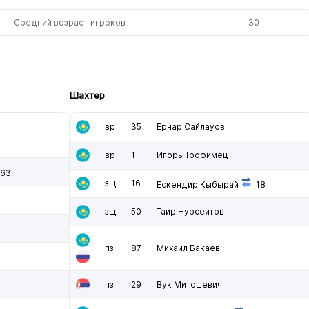
Средний возраст игроков
30
Шахтер
вр
35
Ернар Сайлауов
вр
1
Игорь Трофимец
'63
зщ
16
Ескендир Кыбырай
'18
зщ
50
Таир Нурсеитов
пз
87
Михаил Бакаев
пз
29
Вук Митошевич