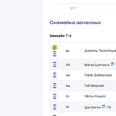
27.7
Скамейка запасных
Маккаби Т-А
вр
Даниэль Тененбаум
зщ
Матан Балтакса
зщ
Офир Давидзаде
зщ
Гай Мизрахи
пз
Эйлон Альмог
пз
Дан Битон
'79