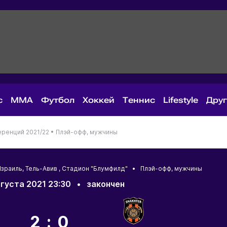
с
MMA
Футбол
Хоккей
Теннис
Lifestyle
Дру
еренций 2021/22 •
Плэй-офф, мужчины
зраиль
,
Тель-Авив
, Стадион "Блумфилд" • Плэй-офф, мужчины
вгуста 2021 23:30
•
закончен
2:0