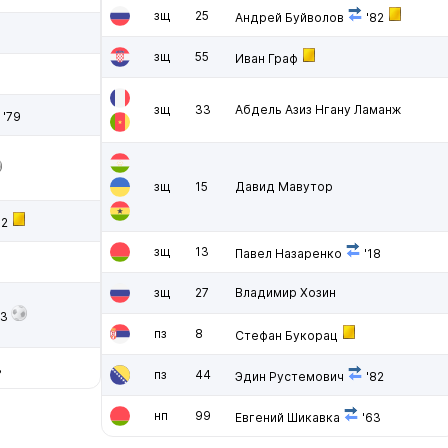
зщ
25
Андрей Буйволов
'82
зщ
55
Иван Граф
зщ
33
Абдель Азиз Нгану Ламанж
'79
зщ
15
Давид Мавутор
62
зщ
13
Павел Назаренко
'18
зщ
27
Владимир Хозин
63
пз
8
Стефан Букорац
3
пз
44
Эдин Рустемович
'82
нп
99
Евгений Шикавка
'63