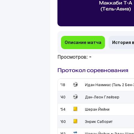
Маккаби Т-А
(Тель-Авив)
Описание матча
История 
Просмотров:
-
Протокол соревнования
'18
Идан Нахмиас (Таль 2 Бен
'40
Дан-Леон Глейзер
'54
Шеран Йейни
'60
Энрик Саборит
'62
Шеран Йейни ⇐ Эден Шам