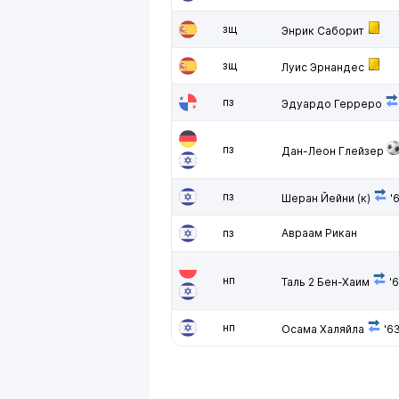
зщ
Энрик Саборит
зщ
Луис Эрнандес
пз
Эдуардо Герреро
пз
Дан-Леон Глейзер
пз
Шеран Йейни
(к)
'
пз
Авраам Рикан
нп
Таль 2 Бен-Хаим
'
нп
Осама Халяйла
'6