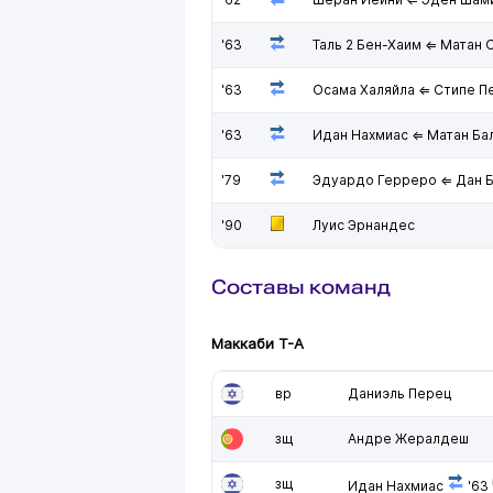
'63
Таль 2 Бен-Хаим ⇐ Матан 
'63
Осама Халяйла ⇐ Стипе П
'63
Идан Нахмиас ⇐ Матан Ба
'79
Эдуардо Герреро ⇐ Дан 
'90
Луис Эрнандес
Составы команд
Маккаби Т-А
вр
Даниэль Перец
зщ
Андре Жералдеш
зщ
Идан Нахмиас
'63