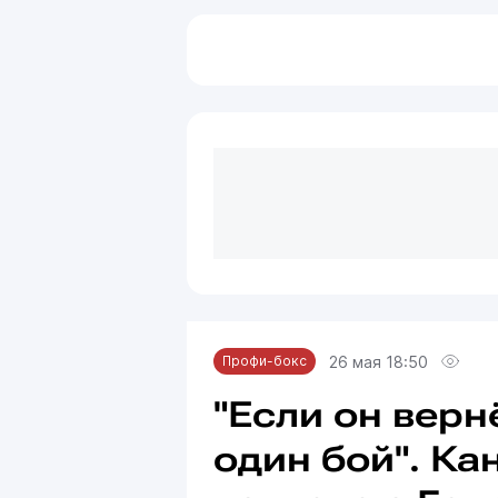
26 мая 18:50
Профи-бокс
"Если он верн
один бой". Ка