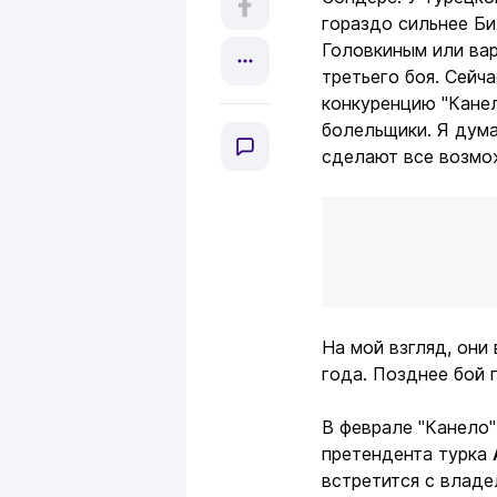
гораздо сильнее Б
Головкиным или ва
третьего боя. Сейч
конкуренцию "Канело
болельщики. Я дума
сделают все возмо
На мой взгляд, они
года. Позднее бой 
В феврале "Канело"
претендента турка
встретится с влад