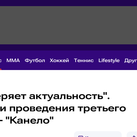
с
MMA
Футбол
Хоккей
Теннис
Lifestyle
Дру
ряет актуальность".
и проведения третьего
- "Канело"