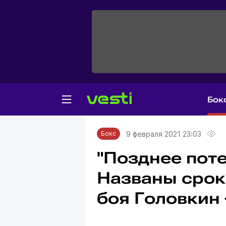
Бок
Главная
Бокс
9 февраля 2021 23:03
Бокс
"Позднее поте
Названы срок
боя Головкин 