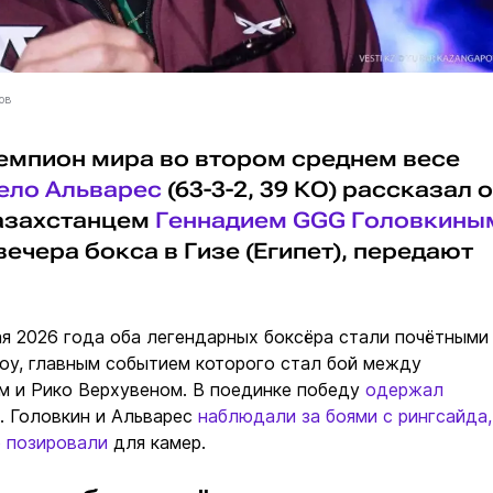
ов
мпион мира во втором среднем весе
ело Альварес
(63-3-2, 39 КО) рассказал о
казахстанцем
Геннадием GGG Головкины
 вечера бокса в Гизе (Египет), передают
мая 2026 года оба легендарных боксёра стали почётными
оу, главным событием которого стал бой между
м и Рико Верхувеном. В поединке победу
одержал
. Головкин и Альварес
наблюдали за боями с рингсайда,
о позировали
для камер.