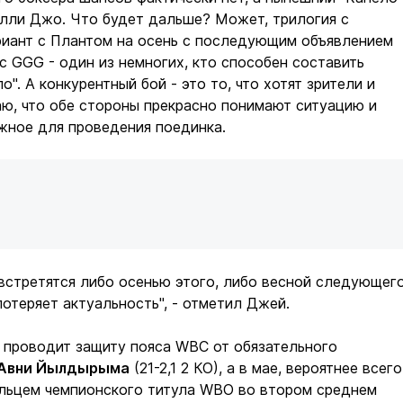
илли Джо. Что будет дальше? Может, трилогия с
риант с Плантом на осень с последующим объявлением
ас GGG - один из немногих, кто способен составить
". А конкурентный бой - это то, что хотят зрители и
ю, что обе стороны прекрасно понимают ситуацию и
жное для проведения поединка.
 встретятся либо осенью этого, либо весной следующег
потеряет актуальность", - отметил Джей.
 проводит защиту пояса WBC от обязательного
Авни Йылдырыма
(21-2,1 2 КО), а в мае, вероятнее всего
ельцем чемпионского титула WBO во втором среднем