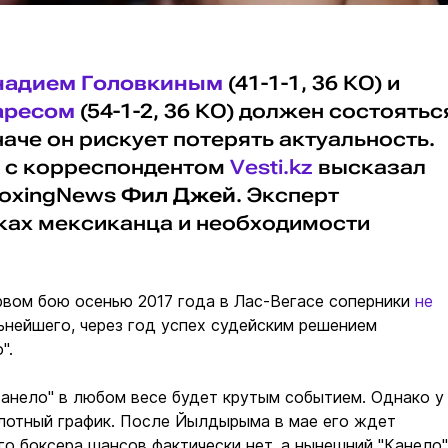
надием Головкиным
(41-1-1, 36 КО) и
аресом
(54-1-2, 36 КО) должен состоятьс
аче он рискует потерять актуальность.
е с корреспондентом
Vesti.kz
высказал
BoxingNews
Фил Джей
. Эксперт
ках мексиканца и необходимости
рвом бою осенью 2017 года в Лас-Вегасе соперники
не
нейшего, через год успех судейским решением
".
Канело" в любом весе будет крутым событием. Однако у
плотный график. После Йылдырыма в мае его ждет
го боксера шансов фактически нет, а нынешний "Канело"