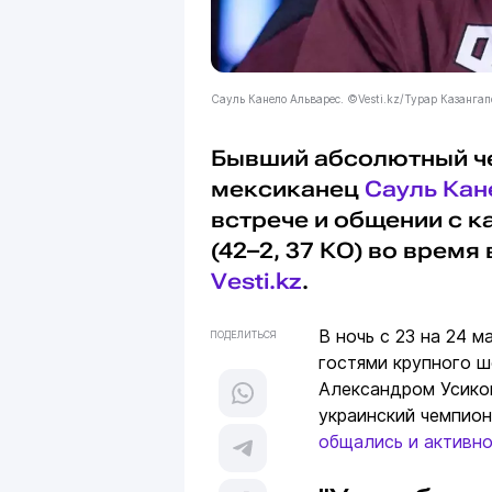
Сауль Канело Альварес. ©Vesti.kz/Турар Казангап
Бывший абсолютный че
мексиканец
Сауль Кан
встрече и общении с 
(42–2, 37 КО) во время
Vesti.kz
.
В ночь с 23 на 24 
ПОДЕЛИТЬСЯ
гостями крупного ш
Александром Усико
украинский чемпион
общались и активн