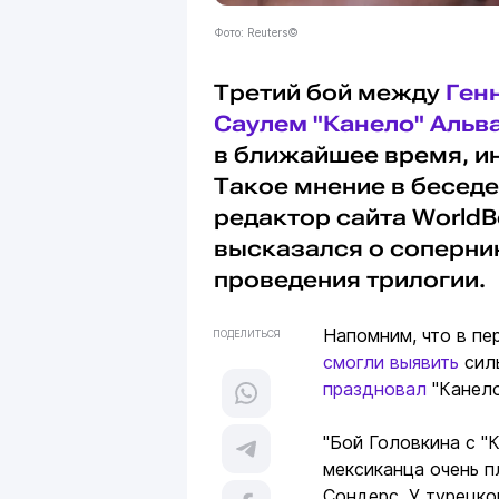
Фото: Reuters©
Третий бой между
Ген
Саулем "Канело" Альв
в ближайшее время, ин
Такое мнение в бесед
редактор сайта World
высказался о соперни
проведения трилогии.
Напомним, что в пе
ПОДЕЛИТЬСЯ
смогли выявить
силь
праздновал
"Канело
"Бой Головкина с "
мексиканца очень 
Сондерс. У турецко