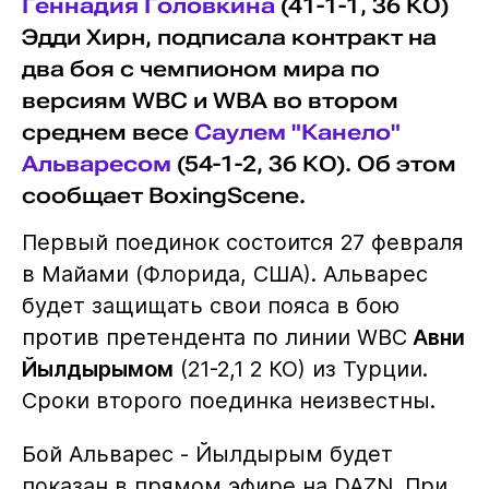
Геннадия Головкина
(41-1-1, 36 КО)
Эдди Хирн, подписала контракт на
два боя с чемпионом мира по
версиям WBC и WBA во втором
среднем весе
Саулем "Канело"
Альваресом
(54-1-2, 36 КО). Об этом
сообщает BoxingScene.
Первый поединок состоится 27 февраля
в Майами (Флорида, США). Альварес
будет защищать свои пояса в бою
против претендента по линии WBC
Авни
Йылдырымом
(21-2,1 2 КО) из Турции.
Сроки второго поединка неизвестны.
Бой Альварес - Йылдырым будет
показан в прямом эфире на DAZN. При