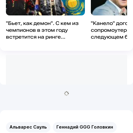
"Бьет, как демон". С кем из
"Канело" догов
чемпионов в этом году
сопромоутером
встретится на ринге
следующем бо
Алимханулы?
Альварес Сауль
Геннадий GGG Головкин