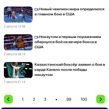
Новый чемпион мира определился
в главном бою в США
2 августа 10:58
Нокаутом и первым поражением
обернулся бой на вечере бокса в
США
2 августа 08:19
Казахстанский боксёр заявил о бое в
карде Канело после победы
нокаутом
1 августа 21:14
1
2
3
•
99
100