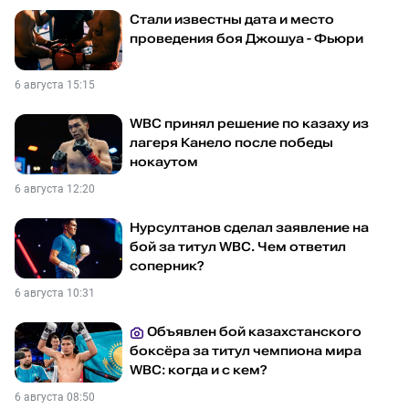
Стали известны дата и место
проведения боя Джошуа - Фьюри
6 августа 15:15
WBC принял решение по казаху из
лагеря Канело после победы
нокаутом
6 августа 12:20
Нурсултанов сделал заявление на
бой за титул WBC. Чем ответил
соперник?
6 августа 10:31
Объявлен бой казахстанского
боксёра за титул чемпиона мира
WBC: когда и с кем?
6 августа 08:50