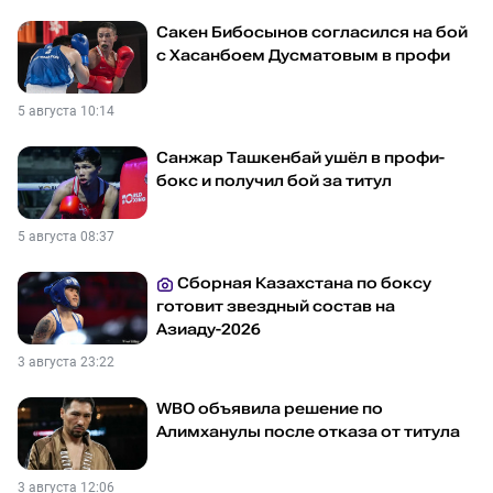
Сакен Бибосынов согласился на бой
с Хасанбоем Дусматовым в профи
5 августа 10:14
Санжар Ташкенбай ушёл в профи-
бокс и получил бой за титул
5 августа 08:37
Сборная Казахстана по боксу
готовит звездный состав на
Азиаду-2026
3 августа 23:22
WBO объявила решение по
Алимханулы после отказа от титула
3 августа 12:06