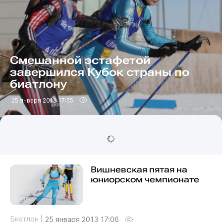
Смешанной эстафетой
завершился Кубок страны по
биатлону
25 января 2013 17:55
Вишневская пятая на
юниорском чемпионате
Биатлон
|
25 января 2013 17:06