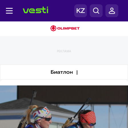
Биатлон
РЕКЛАМА
Биатлон |